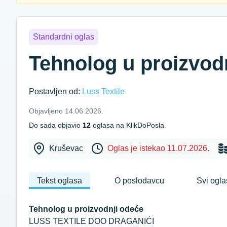
Standardni oglas
Tehnolog u proizvod
Postavljen od:
Luss Textile
Objavljeno 14.06.2026.
Do sada objavio
12
oglasa na KlikDoPosla
Kruševac
Oglas je istekao 11.07.2026.
Tekst oglasa
O poslodavcu
Svi ogla
Tehnolog u proizvodnji odeće
LUSS TEXTILE DOO DRAGANIĆI