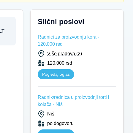
Slični poslovi
LT
Radnici za proizvodnju kora -
120.000 rsd
Više gradova (2)
120.000 rsd
Pogledaj oglas
Radnik/radnica u proizvodnji torti i
kolača - Niš
Niš
po dogovoru