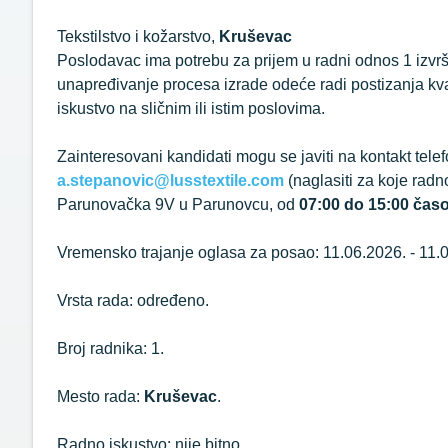
Tekstilstvo i kožarstvo,
Kruševac
Poslodavac ima potrebu za prijem u radni odnos 1 izvrš
unapređivanje procesa izrade odeće radi postizanja kval
iskustvo na sličnim ili istim poslovima.
Zainteresovani kandidati mogu se javiti na kontakt tele
a.stepanovic@lusstextile.com
(naglasiti za koje radn
Parunovačka 9V u Parunovcu, od
07:00 do 15:00 čas
Vremensko trajanje oglasa za posao: 11.06.2026. - 11.
Vrsta rada: određeno.
Broj radnika: 1.
Mesto rada:
Kruševac
.
Radno iskustvo: nije bitno.