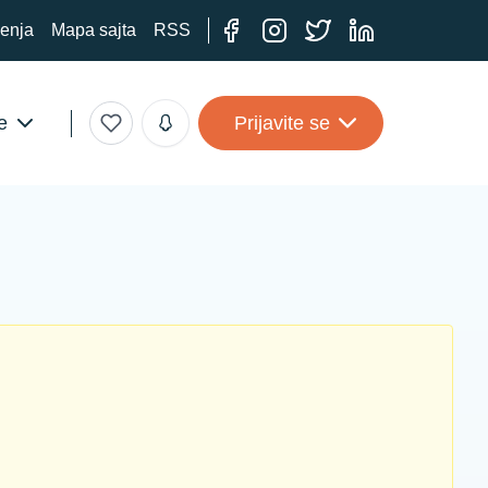
ćenja
Mapa sajta
RSS
e
Prijavite se