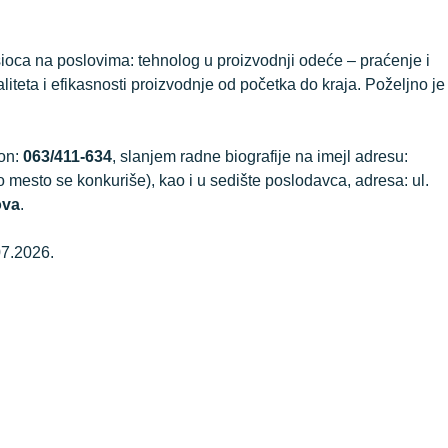
ioca na poslovima: tehnolog u proizvodnji odeće – praćenje i
iteta i efikasnosti proizvodnje od početka do kraja. Poželjno je
fon:
063/411-634
, slanjem radne biografije na imejl adresu:
o mesto se konkuriše), kao i u sedište poslodavca, adresa: ul.
ova
.
07.2026.