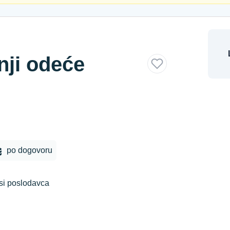
nji odeće
po dogovoru
si poslodavca