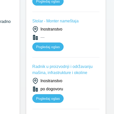
Pogledaj oglas
Stolar - Monter nameštaja
 radno
Inostranstvo
—
Pogledaj oglas
Radnik u proizvodnji i održavanju
mašina, infrastrukture i okoline
Inostranstvo
po dogovoru
Pogledaj oglas