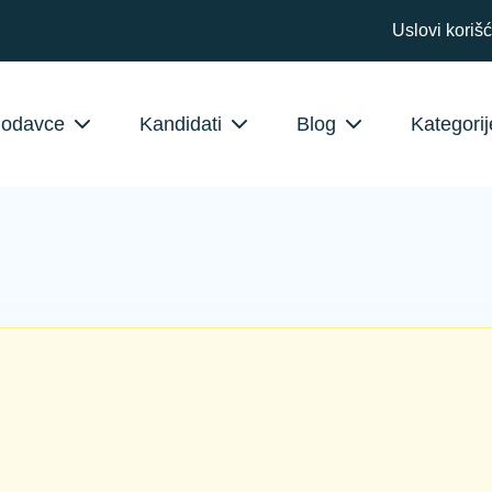
Uslovi koriš
lodavce
Kandidati
Blog
Kategorij