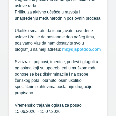
uslove rada
Priliku za aktivno učešće u razvoju i
unapređenju međunarodnih poslovnih procesa
Ukoliko smatrate da ispunjavate navedene
uslove i želite da postanete deo našeg tima,
pozivamo Vas da nam dostavite svoju
biografiju na mejl adresu:
mi@djspotdoo.com
Svi izrazi, pojmovi, imenice, pridevi i glagoli u
oglasima koji su upotrebljeni u muškom rodu
odnose se bez diskriminacije i na osobe
ženskog pola i obrnuto, osim ukoliko
specifičnim zahtevima posla nije drugačije
propisano.
Vremensko trajanje oglasa za posao:
15.06.2026. - 15.07.2026.