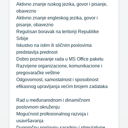
Aktivno znanje ruskog jezika, govor i pisanje,
obavezno
Aktivno znanje engleskog jezika, govor i
pisanje, obavezno
Regulisan boravak na teritoriji Republike
Srbije
Iskustvo na istim ili sličnim poslovima
predstavlja prednost
Dobro poznavanje rada u MS Office paketu
Razvijene organizacione, komunikacione i
pregovaračke veštine
Odgovornost, samostalnost i sposobnost
efikasnog upravljanja većim brojem zadataka
Rad u međunarodnom i dinamičnom
poslovnom okruženju
Mogućnost profesionalnog razvoja i
usavršavanja
Dugoročnu poslovnu saradnju i stimulativne