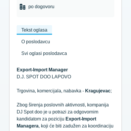
po dogovoru
Tekst oglasa
O poslodavcu
Svi oglasi poslodavca
Export-Import Manager
D.J. SPOT DOO LAPOVO
Trgovina, komercijala, nabavka -
Kragujevac
;
Zbog širenja poslovnih aktivnosti, kompanija
DJ Spot doo je u potrazi za odgovornim
kandidatom za poziciju
Export-Import
Managera
, koji će biti zadužen za koordinaciju