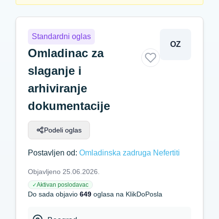
Standardni oglas
OZ
Omladinac za
slaganje i
arhiviranje
dokumentacije
Podeli oglas
Postavljen od:
Omladinska zadruga Nefertiti
Objavljeno 25.06.2026.
Aktivan poslodavac
✓
Do sada objavio
649
oglasa na KlikDoPosla