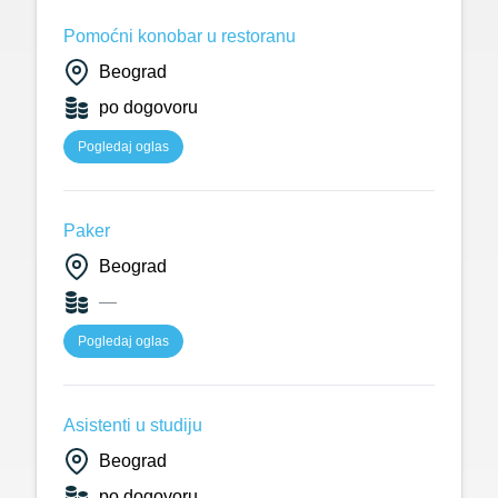
Pomoćni konobar u restoranu
Beograd
po dogovoru
Pogledaj oglas
Paker
Beograd
—
Pogledaj oglas
Asistenti u studiju
Beograd
po dogovoru