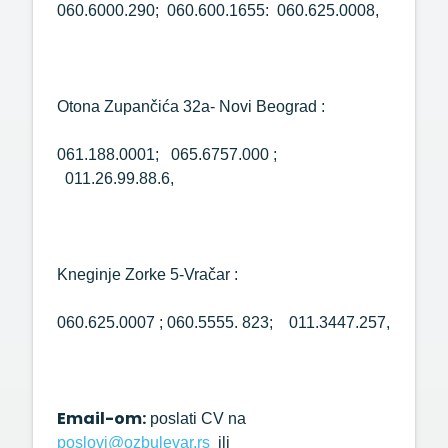
060.6000.290; 060.600.1655: 060.625.0008,
Otona Zupančića 32a- Novi Beograd :
061.188.0001; 065.6757.000 ;
011.26.99.88.6,
Kneginje Zorke 5-Vračar :
060.625.0007 ; 060.5555. 823; 011.3447.257,
Email-om:
poslati CV na
poslovi@ozbulevar.rs
ili