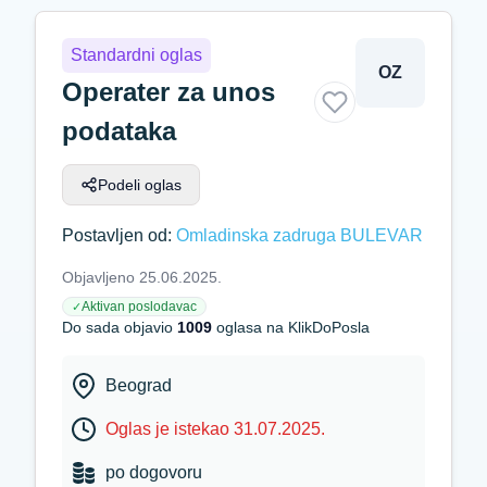
Standardni oglas
OZ
Operater za unos
podataka
Podeli oglas
Postavljen od:
Omladinska zadruga BULEVAR
Objavljeno 25.06.2025.
Aktivan poslodavac
✓
Do sada objavio
1009
oglasa na KlikDoPosla
Beograd
Oglas je istekao 31.07.2025.
po dogovoru