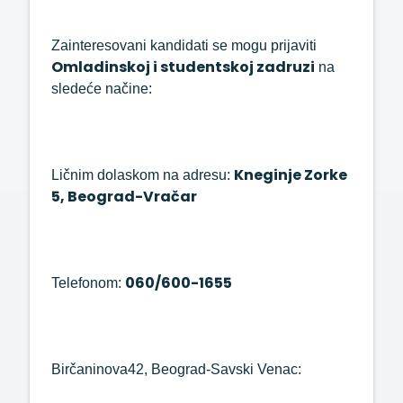
Zainteresovani kandidati se mogu prijaviti
Omladinskoj i studentskoj zadruzi
na
sledeće načine:
Kneginje Zorke
Ličnim dolaskom na adresu:
5, Beograd-Vračar
060/600-1655
Telefonom:
Birčaninova42, Beograd-Savski Venac: