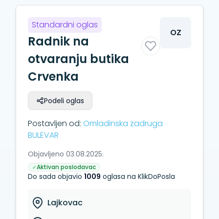
Standardni oglas
OZ
Radnik na
otvaranju butika
Crvenka
Podeli oglas
Postavljen od:
Omladinska zadruga
BULEVAR
Objavljeno 03.08.2025.
Aktivan poslodavac
✓
Do sada objavio
1009
oglasa na KlikDoPosla
Lajkovac