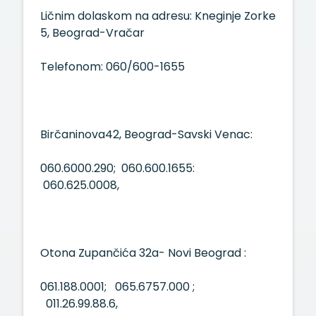
Ličnim dolaskom na adresu: Kneginje Zorke
5, Beograd-Vračar
Telefonom: 060/600-1655
Birčaninova42, Beograd-Savski Venac:
060.6000.290; 060.600.1655:
060.625.0008,
Otona Zupančića 32a- Novi Beograd :
061.188.0001; 065.6757.000 ;
011.26.99.88.6,