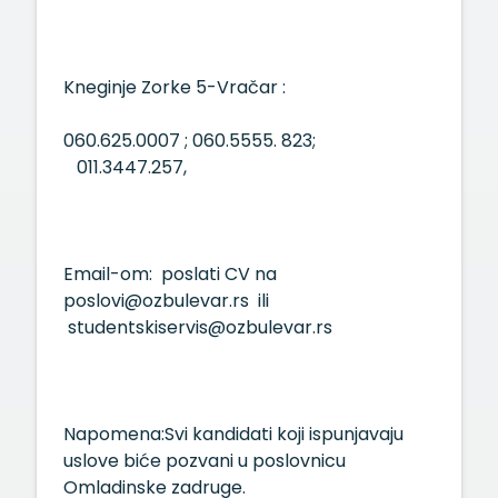
Kneginje Zorke 5-Vračar :
060.625.0007 ; 060.5555. 823;
011.3447.257,
Email-om: poslati CV na
poslovi@ozbulevar.rs ili
studentskiservis@ozbulevar.rs
Napomena:Svi kandidati koji ispunjavaju
uslove biće pozvani u poslovnicu
Omladinske zadruge.