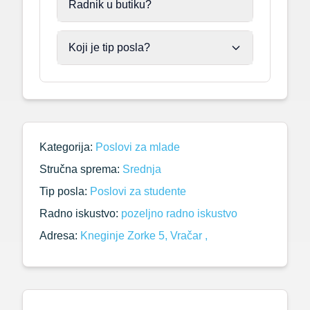
Radnik u butiku?
Koji je tip posla?
Kategorija:
Poslovi za mlade
Stručna sprema:
Srednja
Tip posla:
Poslovi za studente
Radno iskustvo:
pozeljno radno iskustvo
Adresa:
Kneginje Zorke 5, Vračar ,