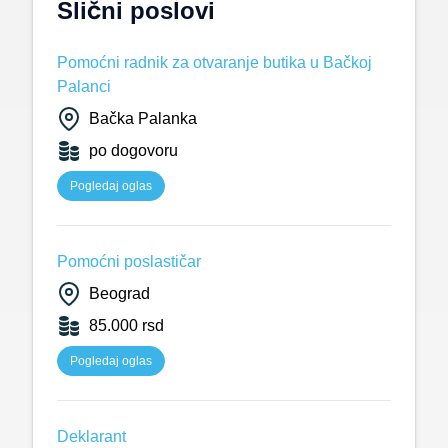
Slični poslovi
Pomoćni radnik za otvaranje butika u Bačkoj
Palanci
Bačka Palanka
po dogovoru
Pogledaj oglas
Pomoćni poslastičar
Beograd
85.000 rsd
Pogledaj oglas
Deklarant