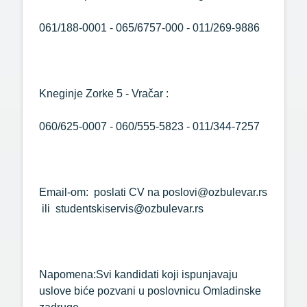
061/188-0001 - 065/6757-000 - 011/269-9886
Kneginje Zorke 5 - Vračar :
060/625-0007 - 060/555-5823 - 011/344-7257
Email-om: poslati CV na poslovi@ozbulevar.rs
ili studentskiservis@ozbulevar.rs
Napomena:Svi kandidati koji ispunjavaju
uslove biće pozvani u poslovnicu Omladinske