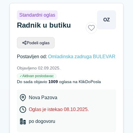
Standardni oglas
OZ
Radnik u butiku
Podeli oglas
Postavljen od:
Omladinska zadruga BULEVAR
Objavljeno 02.09.2025.
Aktivan poslodavac
✓
Do sada objavio
1009
oglasa na KlikDoPosla
Nova Pazova
Oglas je istekao 08.10.2025.
po dogovoru