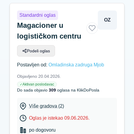
Standardni oglas
OZ
Magacioner u
logističkom centru
Podeli oglas
Postavljen od:
Omladinska zadruga Mjob
Objavljeno 20.04.2026.
Aktivan poslodavac
✓
Do sada objavio
309
oglasa na KlikDoPosla
Više gradova (2)
Oglas je istekao 09.06.2026.
po dogovoru