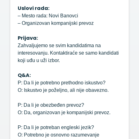
Uslovi rada:
– Mesto rada: Novi Banovci
– Organizovan kompanijski prevoz
Prijava:
Zahvaljujemo se svim kandidatima na
interesovanju. Kontaktiraće se samo kandidati
koji uđu u uži izbor.
Q&A:
P: Da li je potrebno prethodno iskustvo?
O: Iskustvo je poželjno, ali nije obavezno.
P: Da li je obezbeđen prevoz?
O: Da, organizovan je kompanijski prevoz.
P: Da li je potreban engleski jezik?
O: Potrebno je osnovno razumevanje