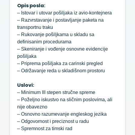
Opis posla:
– Istovar i utovar pošiljaka iz avio-kontejnera
– Razvrstavanje i postavljanje paketa na
transportnu traku
– Rukovanje pošiljkama u skladu sa
definisanim procedurama
– Skeniranje i vođenje osnovne evidencije
pošiljaka
– Priprema pošiljaka za carinski pregled
– Održavanje reda u skladišnom prostoru
Uslovi:
– Minimum III stepen stručne spreme
– Poželjno iskustvo na sličnim poslovima, ali
nije obavezno
– Osnovno razumevanje engleskog jezika
– Odgovornost i preciznost u radu
– Spremnost za timski rad