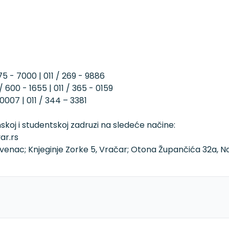
75 - 7000 | 011 / 269 - 9886
 600 - 1655 | 011 / 365 - 0159
0007 | 011 / 344 – 3381
skoj i studentskoj zadruzi na sledeće načine:
ar.rs
i venac; Knjeginje Zorke 5, Vračar; Otona Župančića 32a, N