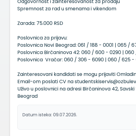
Odgovornost i zainteresovanost za prodaju
Spremnost za rad u smenama i vikendom
Zarada: 75.000 RSD
Poslovnica za prijavu:
Poslovnica Novi Beograd: 061 / 188 - 0001 | 065 / 6
Poslovnica Birčaninova 42: 060 / 600 - 0290 | 060 /
Poslovnica Vračar: 060 / 306 - 6090 | 060 / 625 - 
Zainteresovani kandidati se mogu prijaviti Omladin
Email-om poslati CV na studentskiservis@ozbulev
Uživo u poslovnici na adresi Birčaninova 42, Savsk
Beograd
Datum isteka: 09.07.2026.