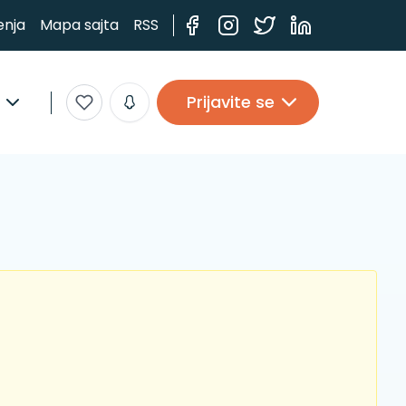
enja
Mapa sajta
RSS
Prijavite se