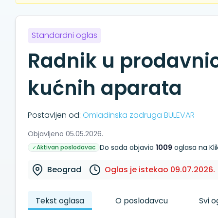
Standardni oglas
Radnik u prodavnic
kućnih aparata
Postavljen od:
Omladinska zadruga BULEVAR
Objavljeno 05.05.2026.
Do sada objavio
1009
oglasa na Kl
Aktivan poslodavac
✓
Beograd
Oglas je istekao 09.07.2026.
Tekst oglasa
O poslodavcu
Svi 