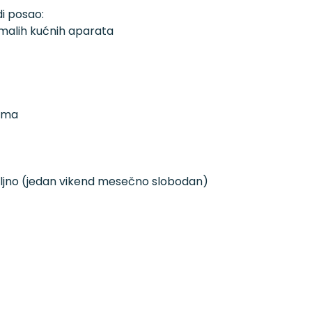
i posao:
 malih kućnih aparata
cima
ljno (jedan vikend mesečno slobodan)