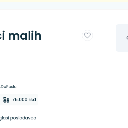
i malih
ikDoPosla
75.000 rsd
oglasi poslodavca