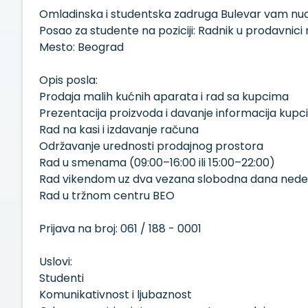
Omladinska i studentska zadruga Bulevar vam nud
Posao za studente na poziciji: Radnik u prodavnici
Mesto: Beograd
Opis posla:
Prodaja malih kućnih aparata i rad sa kupcima
Prezentacija proizvoda i davanje informacija kup
Rad na kasi i izdavanje računa
Održavanje urednosti prodajnog prostora
Rad u smenama (09:00–16:00 ili 15:00–22:00)
Rad vikendom uz dva vezana slobodna dana nede
Rad u tržnom centru BEO
Prijava na broj: 061 / 188 - 0001
Uslovi:
Studenti
Komunikativnost i ljubaznost