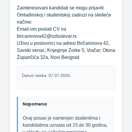
Zainteresovani kandidati se mogu prijaviti
Omladinskoj i studentskoj zadruzi na sledeće
načine:
Email-om poslati CV na
bircaninova42@ozbulevar.rs
Uživo u poslovnici na adresi Birčaninova 42,
Savski venac; Knjeginje Zorke 5, Vračar; Otona
Župančića 32a, Novi Beograd
Datum isteka: 07.07.2026.
Napomena
Ovaj posao je namenjen studentima i
kandidatima uzrasta od 15 do 30 godina,