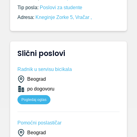
Tip posla:
Poslovi za studente
Adresa:
Kneginje Zorke 5, Vračar ,
Slični poslovi
Radnik u servisu bicikala
Beograd
po dogovoru
Pogledaj oglas
Pomoćni poslastičar
Beograd