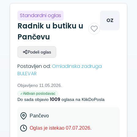
Standardni oglas
OZ
Radnik u butiku u
Pančevu
Podeli oglas
Postavljen od:
Omladinska zadruga
BULEVAR
Objavljeno 11.05.2026.
Aktivan poslodavac
✓
1009
Do sada objavio
oglasa na KlikDoPosla
Pančevo
Oglas je istekao 07.07.2026.