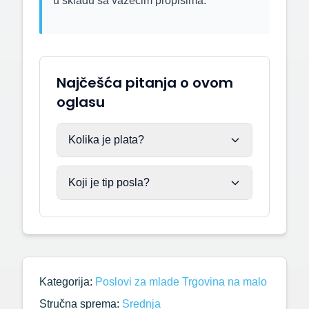
u skladu sa važećim propisima.
Najčešća pitanja o ovom
oglasu
Kolika je plata?
Koji je tip posla?
Kategorija:
Poslovi za mlade
Trgovina na malo
Stručna sprema:
Srednja