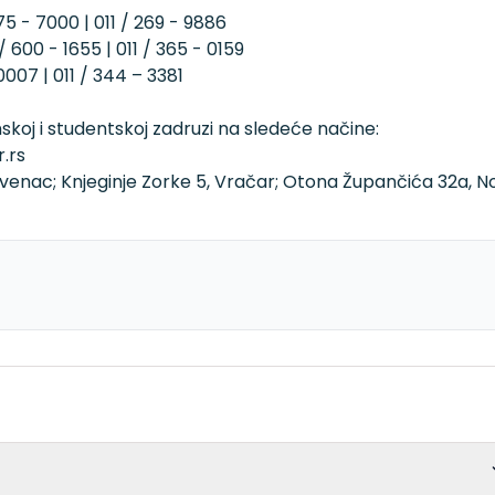
75 - 7000 | 011 / 269 - 9886
 600 - 1655 | 011 / 365 - 0159
007 | 011 / 344 – 3381
skoj i studentskoj zadruzi na sledeće načine:
.rs
i venac; Knjeginje Zorke 5, Vračar; Otona Župančića 32a, N