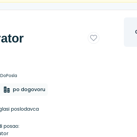
rator
kDoPosla
po dogovoru
oglasi poslodavca
i posao:
ator