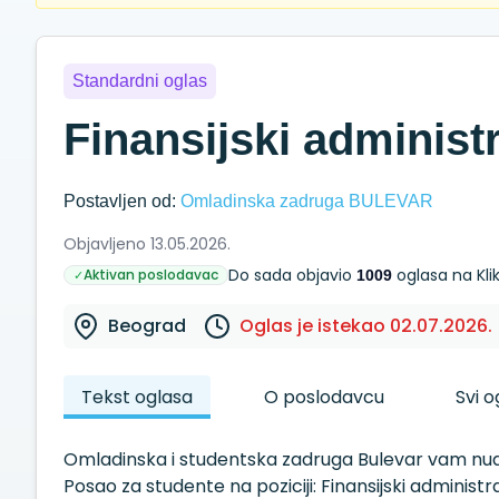
Standardni oglas
Finansijski administ
Postavljen od:
Omladinska zadruga BULEVAR
Objavljeno 13.05.2026.
Do sada objavio
oglasa na Kli
Aktivan poslodavac
✓
1009
Beograd
Oglas je istekao 02.07.2026.
Tekst oglasa
O poslodavcu
Svi 
Omladinska i studentska zadruga Bulevar vam nud
Posao za studente na poziciji: Finansijski administr