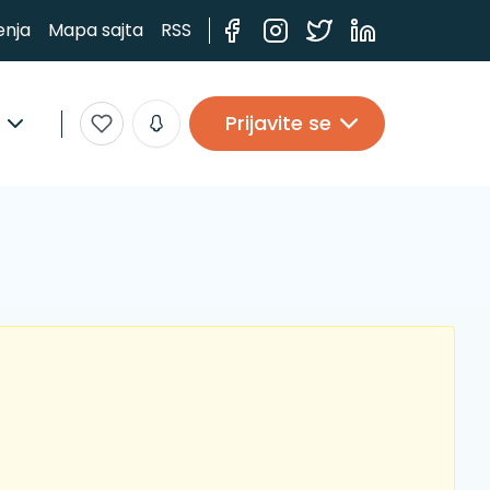
enja
Mapa sajta
RSS
Prijavite se