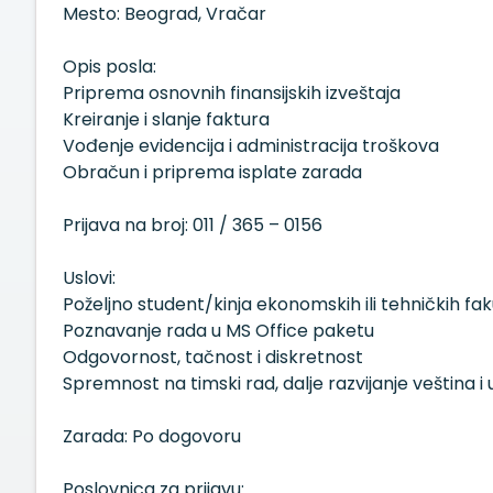
Mesto: Beograd, Vračar
Opis posla:
Priprema osnovnih finansijskih izveštaja
Kreiranje i slanje faktura
Vođenje evidencija i administracija troškova
Obračun i priprema isplate zarada
Prijava na broj: 011 / 365 – 0156
Uslovi:
Poželjno student/kinja ekonomskih ili tehničkih fak
Poznavanje rada u MS Office paketu
Odgovornost, tačnost i diskretnost
Spremnost na timski rad, dalje razvijanje veština i
Zarada: Po dogovoru
Poslovnica za prijavu: