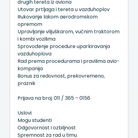
drugih tereta iz aviona
Utovar prtljaga i tereta u vazduhoplov
Rukovanje lakom aerodromskom
opremom
Upravljanje viljuškarom, vučnim traktorom
i kombi vozilima
Sprovođenje procedure uparkiravanja
vazduhoplova
Rad prema procedurama i pravilima avio-
kompanija
Bonus za redovnost, prekovremeno,
praznik
Prijava na broj: 011 / 365 – 0156
Uslovi:
Mogu studenti
Odgovornost i ozbiljnost
Spremnost za rad u timu