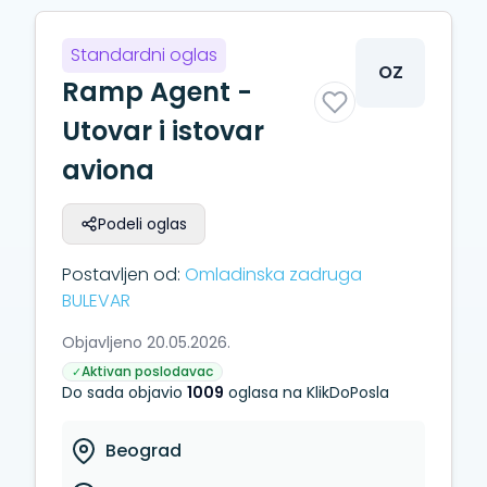
Standardni oglas
OZ
Ramp Agent -
Utovar i istovar
aviona
Podeli oglas
Postavljen od:
Omladinska zadruga
BULEVAR
Objavljeno 20.05.2026.
Aktivan poslodavac
✓
Do sada objavio
1009
oglasa na KlikDoPosla
Beograd