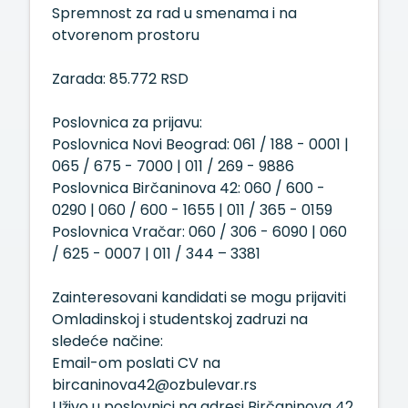
Spremnost za rad u smenama i na
otvorenom prostoru
Zarada: 85.772 RSD
Poslovnica za prijavu:
Poslovnica Novi Beograd: 061 / 188 - 0001 |
065 / 675 - 7000 | 011 / 269 - 9886
Poslovnica Birčaninova 42: 060 / 600 -
0290 | 060 / 600 - 1655 | 011 / 365 - 0159
Poslovnica Vračar: 060 / 306 - 6090 | 060
/ 625 - 0007 | 011 / 344 – 3381
Zainteresovani kandidati se mogu prijaviti
Omladinskoj i studentskoj zadruzi na
sledeće načine:
Email-om poslati CV na
bircaninova42@ozbulevar.rs
Uživo u poslovnici na adresi Birčaninova 42,