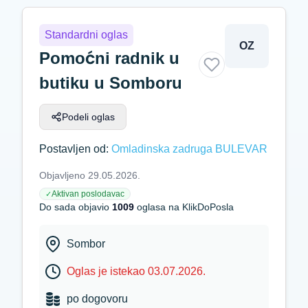
Standardni oglas
OZ
Pomoćni radnik u
butiku u Somboru
Podeli oglas
Postavljen od:
Omladinska zadruga BULEVAR
Objavljeno 29.05.2026.
Aktivan poslodavac
✓
Do sada objavio
1009
oglasa na KlikDoPosla
Sombor
Oglas je istekao 03.07.2026.
po dogovoru