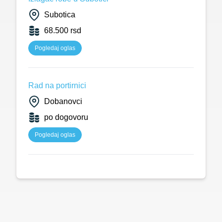
Subotica
68.500 rsd
Pogledaj oglas
Rad na portirnici
Dobanovci
po dogovoru
Pogledaj oglas