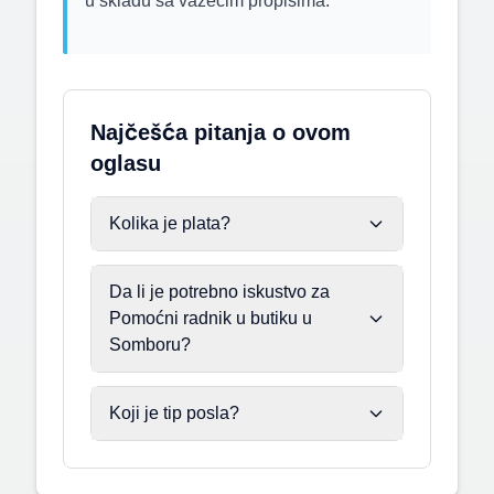
u skladu sa važećim propisima.
Najčešća pitanja o ovom
oglasu
Kolika je plata?
Da li je potrebno iskustvo za
Pomoćni radnik u butiku u
Somboru?
Koji je tip posla?