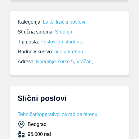
Kategorija:
Lakši fizički poslovi
Stručna sprema:
Srednja
Tip posla:
Poslovi za studente
Radno iskustvo:
nije potrebno
Adresa:
Kneginje Zorke 5, Vračar ,
Slični poslovi
Tehničari/operativci za rad na terenu
Beograd
95.000 rsd