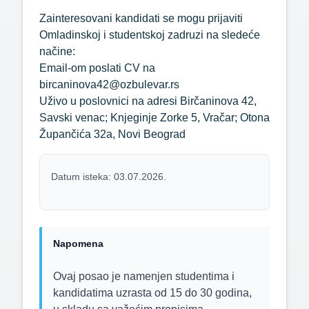
Zainteresovani kandidati se mogu prijaviti
Omladinskoj i studentskoj zadruzi na sledeće
načine:
Email-om poslati CV na
bircaninova42@ozbulevar.rs
Uživo u poslovnici na adresi Birčaninova 42,
Savski venac; Knjeginje Zorke 5, Vračar; Otona
Župančića 32a, Novi Beograd
Datum isteka: 03.07.2026.
Napomena
Ovaj posao je namenjen studentima i
kandidatima uzrasta od 15 do 30 godina,