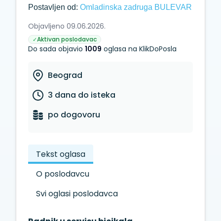
Postavljen od:
Omladinska zadruga BULEVAR
Objavljeno 09.06.2026.
Aktivan poslodavac
✓
Do sada objavio
1009
oglasa na KlikDoPosla
Beograd
3 dana do isteka
po dogovoru
Tekst oglasa
O poslodavcu
Svi oglasi poslodavca