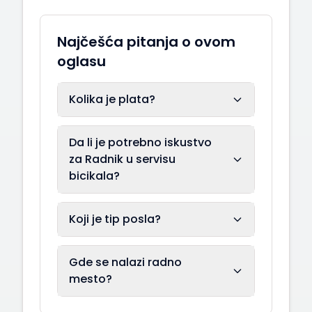
Najčešća pitanja o ovom
oglasu
Kolika je plata?
Da li je potrebno iskustvo
za Radnik u servisu
bicikala?
Koji je tip posla?
Gde se nalazi radno
mesto?