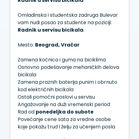
Radnik u servisu bicikala
Omladinska i studentska zadruga Bulevar
vam nudi posao za studente na poziciji:
Radnik u servisu bicikala
.
Mesto:
Beograd, Vračar
Zamena kočnica i guma na biciklima
Osnovno podešavanje mehaničkih delova
bicikala
Zamena praznih baterija punim i obrnuto
kod električnih bicikala
Ostali pomoćni poslovi u servisu
Angažovanje na duži vremenski period
Rad od
ponedeljka do subote
Povećanje cene sata za vredne osobe
koje pokažu trud i želju za učenjem posla