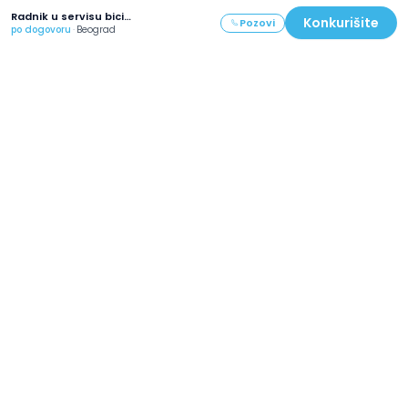
Radnik u servisu bicikala
Konkurišite
Pozovi
po dogovoru
·
Beograd
Već 16 godina naše usluge koriste hiljade
zadovoljnih poslodavaca.
KlikDoPosla