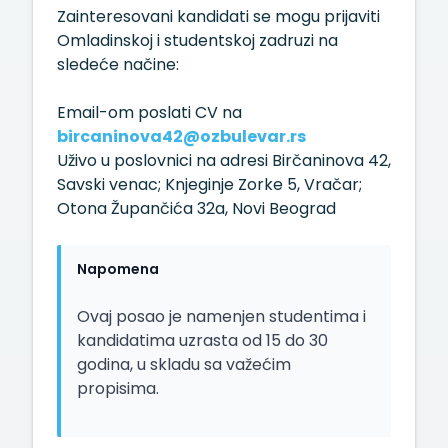
Zainteresovani kandidati se mogu prijaviti
Omladinskoj i studentskoj zadruzi na
sledeće načine:
Email-om poslati CV na
bircaninova42@ozbulevar.rs
Uživo u poslovnici na adresi Birčaninova 42,
Savski venac; Knjeginje Zorke 5, Vračar;
Otona Župančića 32a, Novi Beograd
Napomena
Ovaj posao je namenjen studentima i
kandidatima uzrasta od 15 do 30
godina, u skladu sa važećim
propisima.