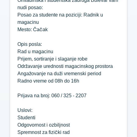
Omladinska i studentska zadruga Bulevar vam
nudi posao:
Posao za studente na poziciji: Radnik u
magacinu
Mesto: Čačak
Opis posla:
Rad u magacinu
Prijem, sortiranje i slaganje robe
Održavanje urednosti magacinskog prostora
Angažovanje na duži vremenski period
Radno vreme od 08h do 16h
Prijava na broj: 060 / 325 - 2207
Uslovi:
Studenti
Odgovornost i ozbiljnost
Spremnost za fizički rad