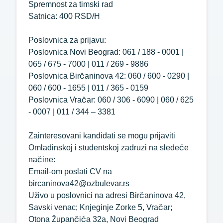
Spremnost za timski rad
Satnica: 400 RSD/H
Poslovnica za prijavu:
Poslovnica Novi Beograd: 061 / 188 - 0001 |
065 / 675 - 7000 | 011 / 269 - 9886
Poslovnica Birčaninova 42: 060 / 600 - 0290 |
060 / 600 - 1655 | 011 / 365 - 0159
Poslovnica Vračar: 060 / 306 - 6090 | 060 / 625
- 0007 | 011 / 344 – 3381
Zainteresovani kandidati se mogu prijaviti
Omladinskoj i studentskoj zadruzi na sledeće
načine:
Email-om poslati CV na
bircaninova42@ozbulevar.rs
Uživo u poslovnici na adresi Birčaninova 42,
Savski venac; Knjeginje Zorke 5, Vračar;
Otona Župančića 32a, Novi Beograd