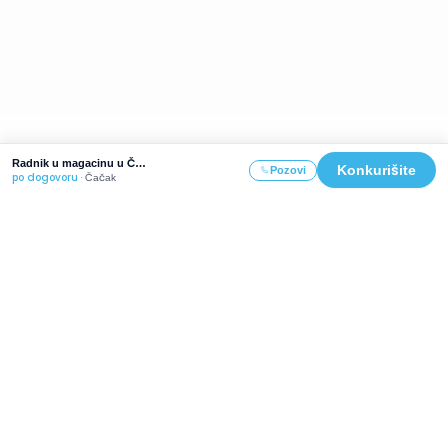
Radnik u magacinu u Čačku
Konkurišite
Pozovi
po dogovoru
·
Čačak
Već 16 godina naše usluge koriste hiljade zadovoljnih