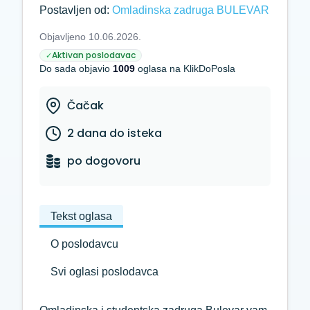
Postavljen od:
Omladinska zadruga BULEVAR
Objavljeno 10.06.2026.
Aktivan poslodavac
✓
Do sada objavio
1009
oglasa na KlikDoPosla
Čačak
2 dana do isteka
po dogovoru
Tekst oglasa
O poslodavcu
Svi oglasi poslodavca