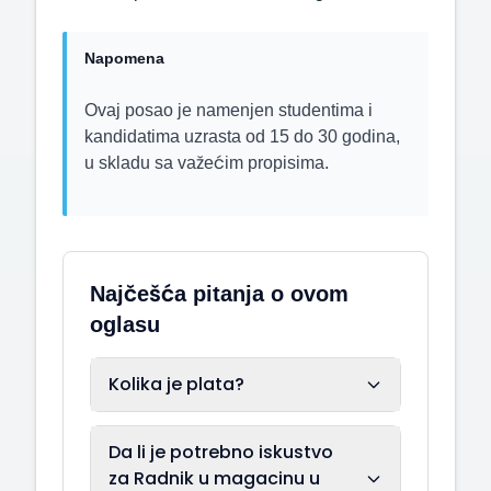
Napomena
Ovaj posao je namenjen studentima i
kandidatima uzrasta od 15 do 30 godina,
u skladu sa važećim propisima.
Najčešća pitanja o ovom
oglasu
Kolika je plata?
Da li je potrebno iskustvo
za Radnik u magacinu u