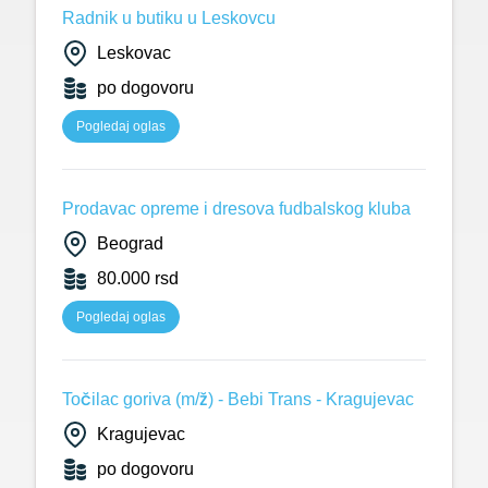
Radnik u butiku u Leskovcu
Leskovac
po dogovoru
Pogledaj oglas
Prodavac opreme i dresova fudbalskog kluba
Beograd
80.000 rsd
Pogledaj oglas
Točilac goriva (m/ž) - Bebi Trans - Kragujevac
Kragujevac
po dogovoru