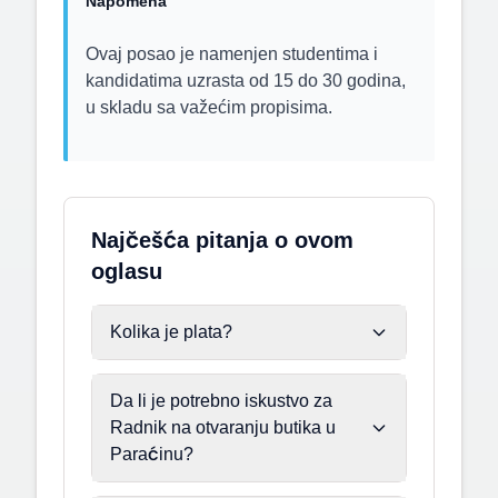
Napomena
Ovaj posao je namenjen studentima i
kandidatima uzrasta od 15 do 30 godina,
u skladu sa važećim propisima.
Najčešća pitanja o ovom
oglasu
Kolika je plata?
Da li je potrebno iskustvo za
Radnik na otvaranju butika u
Paraćinu?