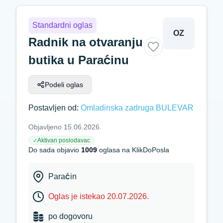
Standardni oglas
OZ
Radnik na otvaranju
butika u Paraćinu
Podeli oglas
Postavljen od:
Omladinska zadruga BULEVAR
Objavljeno 15.06.2026.
Aktivan poslodavac
✓
Do sada objavio
1009
oglasa na KlikDoPosla
Paraćin
Oglas je istekao 20.07.2026.
po dogovoru