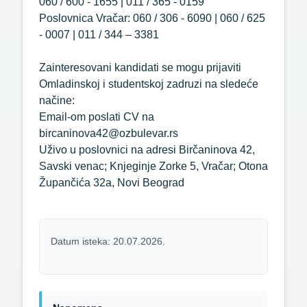
060 / 600 - 1655 | 011 / 365 - 0159
Poslovnica Vračar: 060 / 306 - 6090 | 060 / 625
- 0007 | 011 / 344 – 3381
Zainteresovani kandidati se mogu prijaviti
Omladinskoj i studentskoj zadruzi na sledeće
načine:
Email-om poslati CV na
bircaninova42@ozbulevar.rs
Uživo u poslovnici na adresi Birčaninova 42,
Savski venac; Knjeginje Zorke 5, Vračar; Otona
Župančića 32a, Novi Beograd
Datum isteka: 20.07.2026.