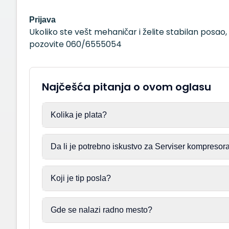
Prijava
Ukoliko ste vešt mehaničar i želite stabilan posao
pozovite 060/6555054
Najčešća pitanja o ovom oglasu
Kolika je plata?
Da li je potrebno iskustvo za Serviser kompresor
Koji je tip posla?
Gde se nalazi radno mesto?