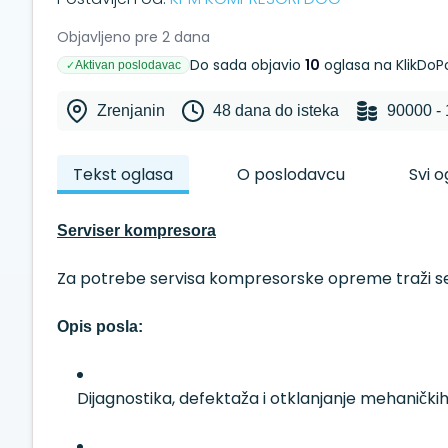
Objavljeno pre 2 dana
Do sada objavio
10
oglasa na KlikDoP
Aktivan poslodavac
✓
Zrenjanin
48 dana do isteka
90000 -
Tekst oglasa
O poslodavcu
Svi 
Serviser kompresora
Za potrebe servisa kompresorske opreme traži se 
Opis posla:
Dijagnostika, defektaža i otklanjanje mehanički