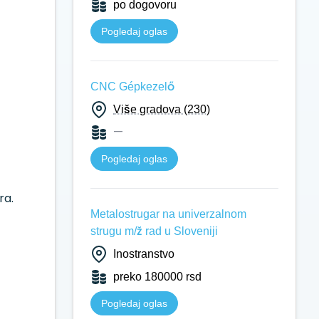
po dogovoru
Pogledaj oglas
CNC Gépkezelő
Više gradova (230)
—
Pogledaj oglas
ra.
Metalostrugar na univerzalnom
strugu m/ž rad u Sloveniji
Inostranstvo
preko 180000 rsd
Pogledaj oglas