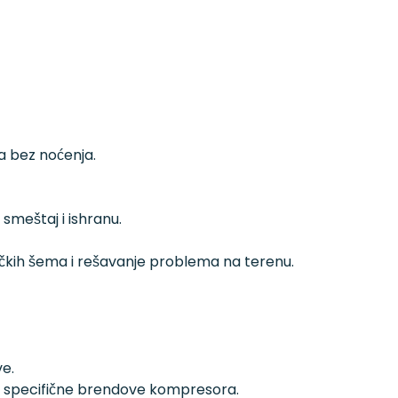
a bez noćenja.
meštaj i ishranu.
čkih šema i rešavanje problema na terenu.
ve.
a specifične brendove kompresora.