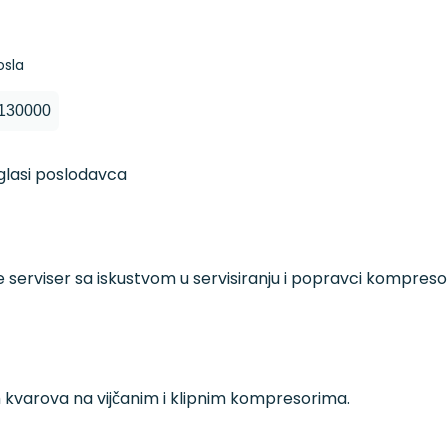
osla
 130000
oglasi poslodavca
serviser sa iskustvom u servisiranju i popravci kompreso
h kvarova na vijčanim i klipnim kompresorima.