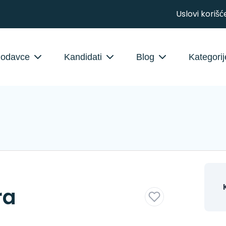
Uslovi korišć
lodavce
Kandidati
Blog
Kategorij
ra