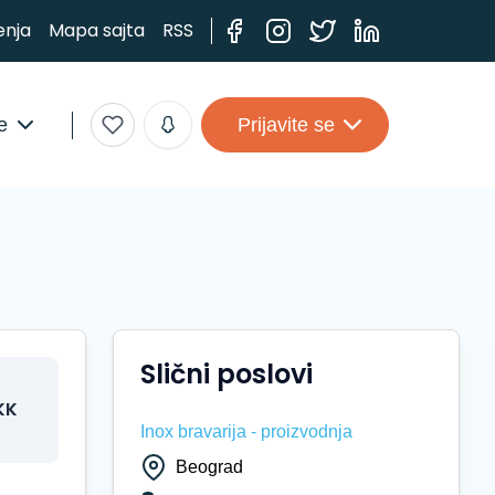
enja
Mapa sajta
RSS
e
Prijavite se
Slični poslovi
KK
Inox bravarija - proizvodnja
Beograd