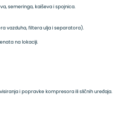
, semeringa, kaiševa i spojnica.
a vazduha, filtera ulja i separatora).
enata na lokaciji.
siranja i popravke kompresora ili sličnih uređaja.