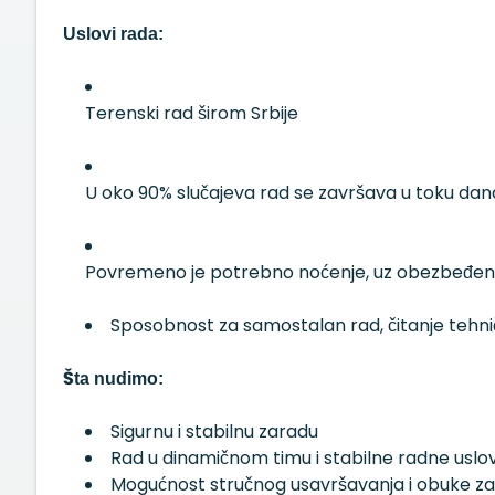
Uslovi rada:
Terenski rad širom Srbije
U oko 90% slučajeva rad se završava u toku dan
Povremeno je potrebno noćenje, uz obezbeđen s
Sposobnost za samostalan rad, čitanje tehni
Šta nudimo:
Sigurnu i stabilnu zaradu
Rad u dinamičnom timu i stabilne radne uslo
Mogućnost stručnog usavršavanja i obuke z