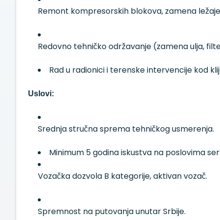
Remont kompresorskih blokova, zamena ležajeva
Redovno tehničko održavanje (zamena ulja, filter
Rad u radionici i terenske intervencije kod klij
Uslovi:
Srednja stručna sprema tehničkog usmerenja.
Minimum 5 godina iskustva na poslovima servi
Vozačka dozvola B kategorije, aktivan vozač.
Spremnost na putovanja unutar Srbije.