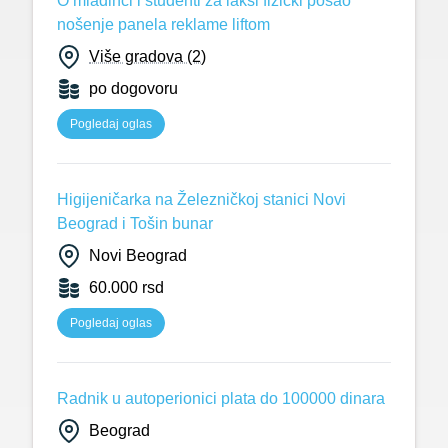
O mladinci i studenti za lakši fizički posao
nošenje panela reklame liftom
Više gradova (2)
po dogovoru
Pogledaj oglas
Higijeničarka na Železničkoj stanici Novi
Beograd i Tošin bunar
Novi Beograd
60.000 rsd
Pogledaj oglas
Radnik u autoperionici plata do 100000 dinara
Beograd