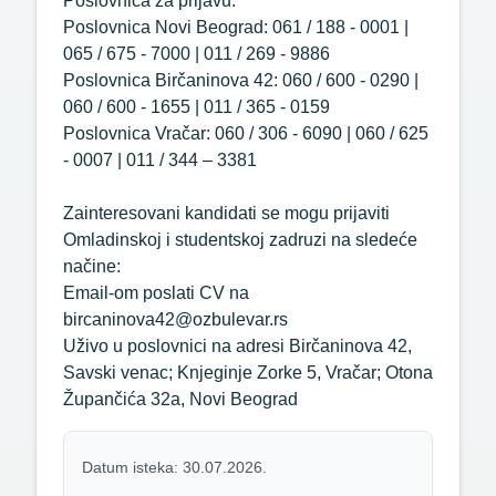
Poslovnica za prijavu:
Poslovnica Novi Beograd: 061 / 188 - 0001 |
065 / 675 - 7000 | 011 / 269 - 9886
Poslovnica Birčaninova 42: 060 / 600 - 0290 |
060 / 600 - 1655 | 011 / 365 - 0159
Poslovnica Vračar: 060 / 306 - 6090 | 060 / 625
- 0007 | 011 / 344 – 3381
Zainteresovani kandidati se mogu prijaviti
Omladinskoj i studentskoj zadruzi na sledeće
načine:
Email-om poslati CV na
bircaninova42@ozbulevar.rs
Uživo u poslovnici na adresi Birčaninova 42,
Savski venac; Knjeginje Zorke 5, Vračar; Otona
Župančića 32a, Novi Beograd
Datum isteka: 30.07.2026.