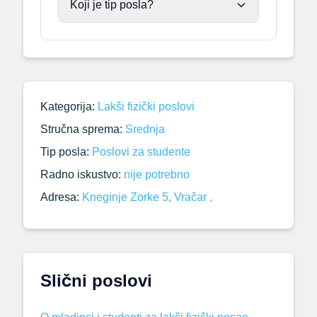
Koji je tip posla?
Kategorija:
Lakši fizički poslovi
Stručna sprema:
Srednja
Tip posla:
Poslovi za studente
Radno iskustvo:
nije potrebno
Adresa:
Kneginje Zorke 5, Vračar ,
Slični poslovi