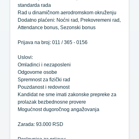
standarda rada
Rad u dinamičnom aerodromskom okruženju
Dodatno plaćeni: Noćni rad, Prekovremeni rad,
Attendance bonus, Sezonski bonus
Prijava na broj: 011 / 365 - 0156
Uslovi:
Omladinci i nezaposleni
Odgovorne osobe
Spremnost za fizički rad
Pouzdanost i redovnost
Kandidat ne sme imati zakonske prepreke za
prolazak bezbednosne provere
Mogućnost dugoročnog angažovanja
Zarada: 93.000 RSD