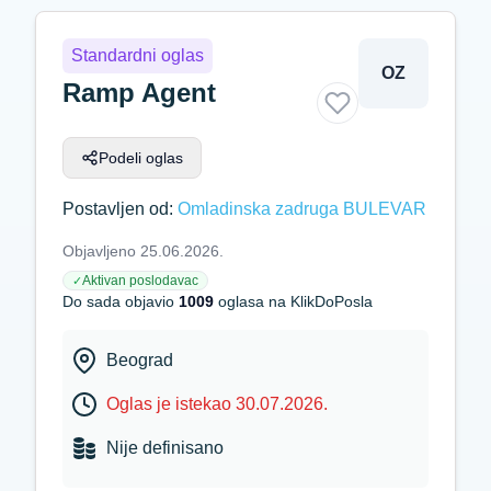
Standardni oglas
OZ
Ramp Agent
Podeli oglas
Postavljen od:
Omladinska zadruga BULEVAR
Objavljeno 25.06.2026.
Aktivan poslodavac
✓
Do sada objavio
1009
oglasa na KlikDoPosla
Beograd
Oglas je istekao 30.07.2026.
Nije definisano