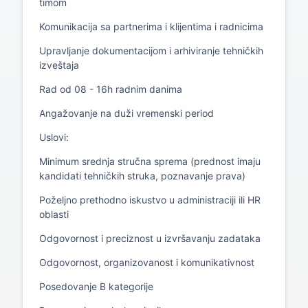
timom
Komunikacija sa partnerima i klijentima i radnicima
Upravljanje dokumentacijom i arhiviranje tehničkih
izveštaja
Rad od 08 - 16h radnim danima
Angažovanje na duži vremenski period
Uslovi:
Minimum srednja stručna sprema (prednost imaju
kandidati tehničkih struka, poznavanje prava)
Poželjno prethodno iskustvo u administraciji ili HR
oblasti
Odgovornost i preciznost u izvršavanju zadataka
Odgovornost, organizovanost i komunikativnost
Posedovanje B kategorije