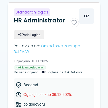
Standardni oglas
OZ
HR Administrator
Podeli oglas
Postavljen od:
Omladinska zadruga
BULEVAR
Objavljeno 01.11.2025.
Aktivan poslodavac
✓
1009
Do sada objavio
oglasa na KlikDoPosla
Beograd
Oglas je istekao 06.12.2025.
po dogovoru