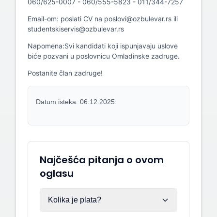
060/625-0007 - 060/555-5823 - 011/344-7257
Email-om: poslati CV na poslovi@ozbulevar.rs ili
studentskiservis@ozbulevar.rs
Napomena:Svi kandidati koji ispunjavaju uslove
biće pozvani u poslovnicu Omladinske zadruge.
Postanite član zadruge!
Datum isteka: 06.12.2025.
Najčešća pitanja o ovom
oglasu
Kolika je plata?