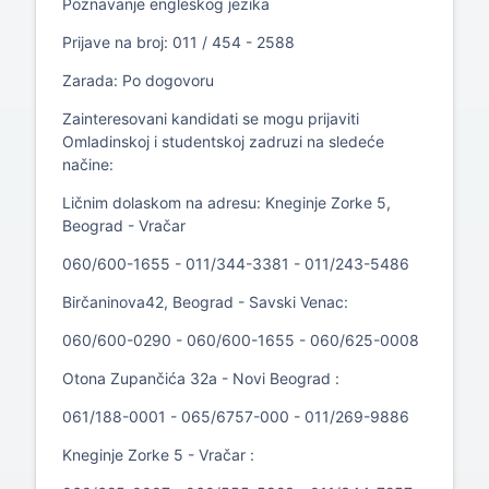
Poznavanje engleskog jezika
Prijave na broj: 011 / 454 - 2588
Zarada: Po dogovoru
Zainteresovani kandidati se mogu prijaviti
Omladinskoj i studentskoj zadruzi na sledeće
načine:
Ličnim dolaskom na adresu: Kneginje Zorke 5,
Beograd - Vračar
060/600-1655 - 011/344-3381 - 011/243-5486
Birčaninova42, Beograd - Savski Venac:
060/600-0290 - 060/600-1655 - 060/625-0008
Otona Zupančića 32a - Novi Beograd :
061/188-0001 - 065/6757-000 - 011/269-9886
Kneginje Zorke 5 - Vračar :