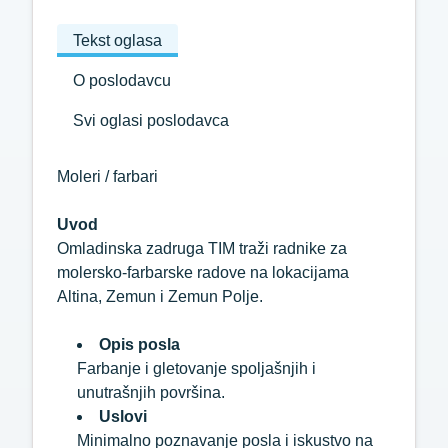
Tekst oglasa
O poslodavcu
Svi oglasi poslodavca
Moleri / farbari
Uvod
Omladinska zadruga TIM traži radnike za
molersko-farbarske radove na lokacijama
Altina, Zemun i Zemun Polje.
Opis posla
Farbanje i gletovanje spoljašnjih i
unutrašnjih površina.
Uslovi
Minimalno poznavanje posla i iskustvo na