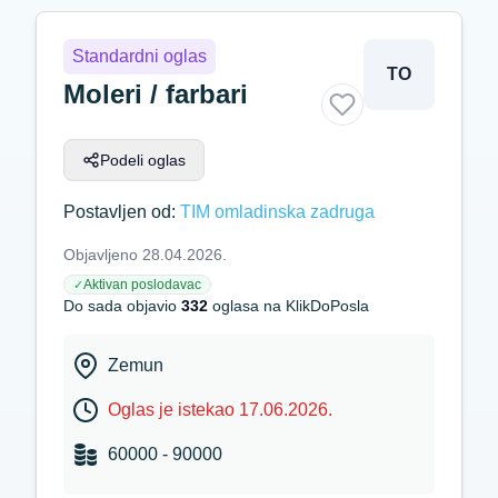
Standardni oglas
TO
Moleri / farbari
Podeli oglas
Postavljen od:
TIM omladinska zadruga
Objavljeno 28.04.2026.
Aktivan poslodavac
✓
Do sada objavio
332
oglasa na KlikDoPosla
Zemun
Oglas je istekao 17.06.2026.
60000 - 90000