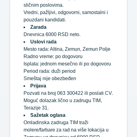
sličnim poslovima.
Vredni, pažljivi, odgovorni, samostalni i
pouzdani kandidati.
Zarada
Dnevnica 6000 RSD neto.
Uslovi rada
Mesto rada: Altina, Zemun, Zemun Polje
Radno vreme: po dogovoru
Isplata: jednom mesečno ili po dogovoru
Period rada: duži period
Smeštaj nije obezbeđen
Prijava
Pozvati na broj 063 300422 ili poslati CV.
Moguć dolazak lično u zadrugu TIM,
Terazije 31.
Sažetak oglasa
Omladinska zadruga TIM traži
molere/farbare za rad na više lokacija u