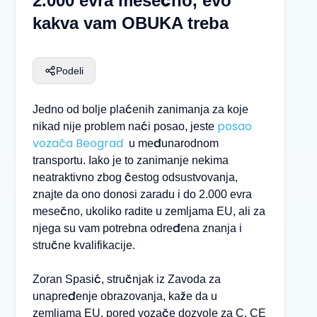
2.000 evra mesečno, evo
kakva vam OBUKA treba
Podeli
Jedno od bolje plaćenih zanimanja za koje
posao
nikad nije problem naći posao, jeste
vozača Beograd
u međunarodnom
transportu. Iako je to zanimanje nekima
neatraktivno zbog čestog odsustvovanja,
znajte da ono donosi zaradu i do 2.000 evra
mesečno, ukoliko radite u zemljama EU, ali za
njega su vam potrebna određena znanja i
stručne kvalifikacije.
Zoran Spasić, stručnjak iz Zavoda za
unapređenje obrazovanja, kaže da u
zemljama EU, pored vozače dozvole za C, CE