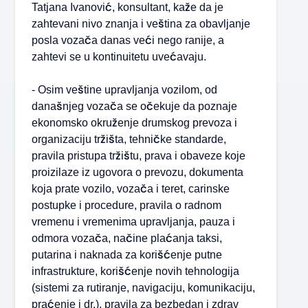
Tatjana Ivanović, konsultant, kaže da je
zahtevani nivo znanja i veština za obavljanje
posla vozača danas veći nego ranije, a
zahtevi se u kontinuitetu uvećavaju.
- Osim veštine upravljanja vozilom, od
današnjeg vozača se očekuje da poznaje
ekonomsko okruženje drumskog prevoza i
organizaciju tržišta, tehničke standarde,
pravila pristupa tržištu, prava i obaveze koje
proizilaze iz ugovora o prevozu, dokumenta
koja prate vozilo, vozača i teret, carinske
postupke i procedure, pravila o radnom
vremenu i vremenima upravljanja, pauza i
odmora vozača, načine plaćanja taksi,
putarina i naknada za korišćenje putne
infrastrukture, korišćenje novih tehnologija
(sistemi za rutiranje, navigaciju, komunikaciju,
praćenje i dr.), pravila za bezbedan i zdrav