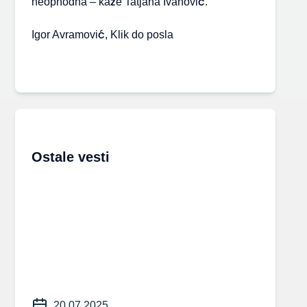
neophodna – kaže Tatjana Ivanović.
Igor Avramović, Klik do posla
Ostale vesti
20.07.2025