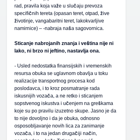
rad, pravila koja važe u slučaju prevoza
specifičnih tereta (opasan teret, otpad, žive
životinje, vangabaritni teret, lakokvarljive
namirnice) – -nabraja naša sagovornica.
Sticanje nabrojanih znanja i veština nije ni
lako, ni brzo ni jeftino, nastavlja ona.
- Usled nedostatka finansijskih i vremenskih
resursa obuka se uglavnom obavlja u toku
realizacije transportnog procesa kod
poslodavca, i to kroz posmatranje rada
iskusnijih vozača, a ne retko i sticanjem
sopstvenog iskustva i učenjem na greškama
koje su po pravilu izuzetno skupe. Jasno je da
to nije dovoljno i da je obuka, odnosno
osposobljavanje novih lica za zanimanje
vozača, i to na jedan drugačiji način,