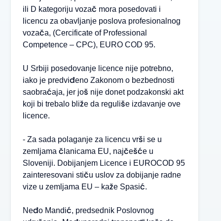
ili D kategoriju vozač mora posedovati i
licencu za obavljanje poslova profesionalnog
vozača, (Cercificate of Professional
Competence – СРС), EURO COD 95.
U Srbiji posedovanje licence nije potrebno,
iako je predviđeno Zakonom o bezbednosti
saobraćaja, jer još nije donet podzakonski akt
koji bi trebalo bliže da reguliše izdavanje ove
licence.
- Za sada polaganje za licencu vrši se u
zemljama članicama EU, najčešće u
Sloveniji. Dobijanjem Licence i EUROCOD 95
zainteresovani stiču uslov za dobijanje radne
vize u zemljama EU – kaže Spasić.
Neđo Mandić, predsednik Poslovnog