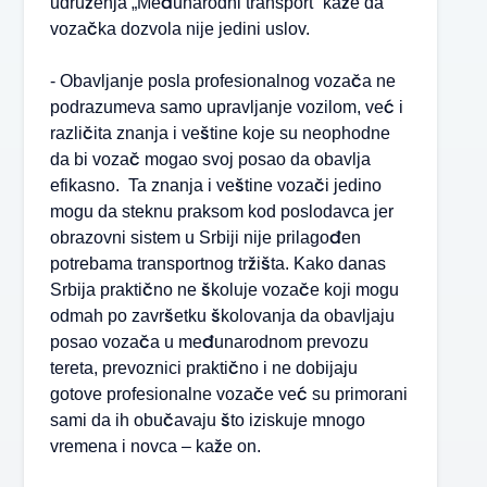
udruženja „Međunarodni transport“ kaže da
vozačka dozvola nije jedini uslov.
- Obavljanje posla profesionalnog vozača ne
podrazumeva samo upravljanje vozilom, već i
različita znanja i veštine koje su neophodne
da bi vozač mogao svoj posao da obavlja
efikasno. Ta znanja i veštine vozači jedino
mogu da steknu praksom kod poslodavca jer
obrazovni sistem u Srbiji nije prilagođen
potrebama transportnog tržišta. Kako danas
Srbija praktično ne školuje vozače koji mogu
odmah po završetku školovanja da obavljaju
posao vozača u međunarodnom prevozu
tereta, prevoznici praktično i ne dobijaju
gotove profesionalne vozače već su primorani
sami da ih obučavaju što iziskuje mnogo
vremena i novca – kaže on.