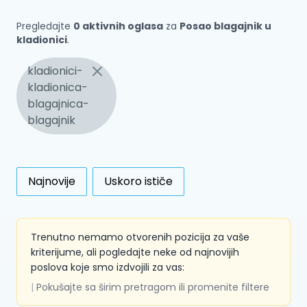
Pregledajte
0 aktivnih oglasa
za
Posao blagajnik u
kladionici
.
kladionici-
kladionica-
blagajnica-
blagajnik
Najnovije
Uskoro ističe
Trenutno nemamo otvorenih pozicija za vaše
kriterijume, ali pogledajte neke od najnovijih
poslova koje smo izdvojili za vas:
|
Pokušajte sa širim pretragom ili promenite filtere