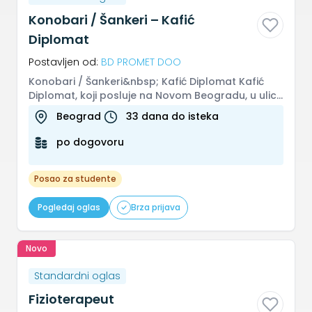
Konobari / Šankeri – Kafić
Diplomat
Postavljen od:
BD PROMET DOO
Konobari / Šankeri&nbsp; Kafić Diplomat Kafić
Diplomat, koji posluje na Novom Beogradu, u ulici
Pariske komune 57, širi...
Beograd
33 dana do isteka
po dogovoru
Posao za studente
Pogledaj oglas
Brza prijava
Novo
Standardni oglas
Fizioterapeut