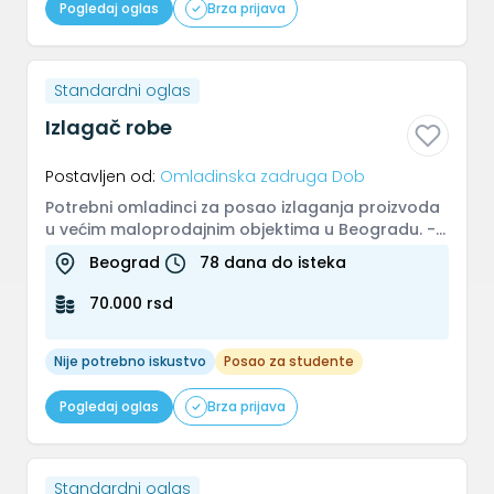
Pogledaj oglas
Brza prijava
Standardni oglas
Izlagač robe
Postavljen od:
Omladinska zadruga Dob
Potrebni omladinci za posao izlaganja proizvoda
u većim maloprodajnim objektima u Beogradu. -
izlaganje proizvoda na raf...
Beograd
78 dana do isteka
70.000 rsd
Nije potrebno iskustvo
Posao za studente
Pogledaj oglas
Brza prijava
Standardni oglas