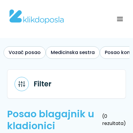
Vozač posao
Medicinska sestra
Posao kono
Filter
Posao blagajnik u
(0
kladionici
rezultata)