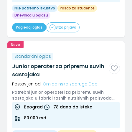
Nije potrebno iskustvo
Posao za studente
Dnevnica u oglasu
Pogledaj oglas
Brza prijava
Novo
Standardni oglas
Junior operater za pripremu suvih
sastojaka
Postavljen od:
Omladinska zadruga Dob
Potrebni junior operateri za pripremu suvih
sastojaka u fabrici raznih nutritivnih proizvoda.
Posao se sastoji od odmera...
Beograd
78 dana do isteka
80.000 rsd