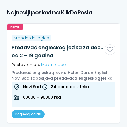
Najnoviji poslovi na KlikDoPosla
Novo
Standardni oglas
Predavač engleskog jezika za decu
od 2 - 19 godina
Postavljen od:
Makmik doo
Predavač engleskog jezika Helen Doron English
Novi Sad zapošljava predavača engleskog jezika
za puno radno vreme. Lokaci...
Novi Sad
34 dana do isteka
60000 - 90000 rsd
Pogledaj oglas