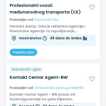
Profesionalni vozač
međunarodnog transporta (CE)
Postavljen od:
Partners&Orka
Partners &amp; Orka je reklamna agencija i
licencirana agencija za zapošljavanje,
specijalizovana za regrutaciju i selek...
Inostranstvo
48 dana do isteka
—
Pogledaj oglas
Standardni oglas
Kontakt Centar Agent-BW
Postavljen od:
Omladinska zadruga Nefertiti
Kontakt Centar Agent – BW posao od
kućeOdgovaranje na upite klijenata
blagovremeno i tačno, putem e-pošte, lajv četa,