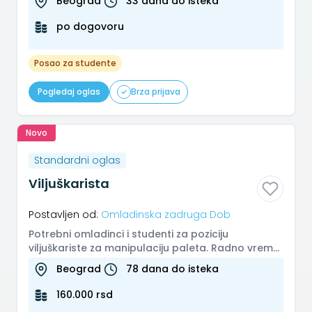
Beograd
33 dana do isteka
te...
po dogovoru
Posao za studente
Pogledaj oglas
Brza prijava
Novo
Standardni oglas
Viljuškarista
Postavljen od:
Omladinska zadruga Dob
Potrebni omladinci i studenti za poziciju
viljuškariste za manipulaciju paleta. Radno vreme:
u 3 smene po 8h Ritam rada:...
Beograd
78 dana do isteka
160.000 rsd