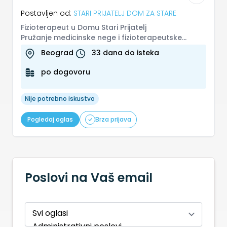
Postavljen od:
STARI PRIJATELJ DOM ZA STARE
Fizioterapeut u Domu Stari Prijatelj
Pružanje medicinske nege i fizioterapeutske
podrške stanarima doma za stara lica. R...
Beograd
33 dana do isteka
po dogovoru
Nije potrebno iskustvo
Pogledaj oglas
Brza prijava
Poslovi na Vaš email