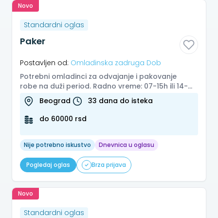
Novo
Standardni oglas
Paker
Postavljen od:
Omladinska zadruga Dob
Potrebni omladinci za odvajanje i pakovanje
robe na duži period. Radno vreme: 07-15h ili 14-
22h, od ponedeljka do petka...
Beograd
33 dana do isteka
do 60000 rsd
Nije potrebno iskustvo
Dnevnica u oglasu
Pogledaj oglas
Brza prijava
Novo
Standardni oglas