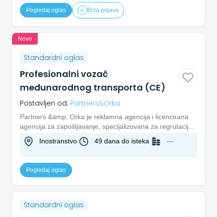
Pogledaj oglas
Brza prijava
Novo
Standardni oglas
Profesionalni vozač
međunarodnog transporta (CE)
Postavljen od:
Partners&Orka
Partners &amp; Orka je reklamna agencija i licencirana
agencija za zapošljavanje, specijalizovana za regrutaciju i
selek...
Inostranstvo
49 dana do isteka
—
Pogledaj oglas
Standardni oglas