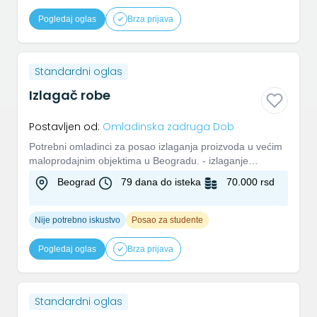
Pogledaj oglas
Brza prijava
Standardni oglas
Izlagač robe
Postavljen od:
Omladinska zadruga Dob
Potrebni omladinci za posao izlaganja proizvoda u većim
maloprodajnim objektima u Beogradu. - izlaganje
proizvoda na raf...
Beograd
79 dana do isteka
70.000 rsd
Nije potrebno iskustvo
Posao za studente
Pogledaj oglas
Brza prijava
Standardni oglas