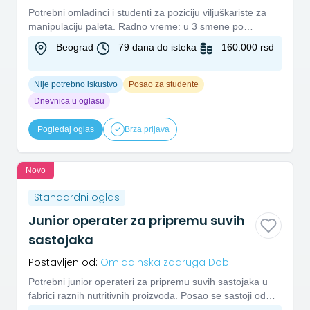
Potrebni omladinci i studenti za poziciju viljuškariste za
manipulaciju paleta. Radno vreme: u 3 smene po
8h Ritam rada:...
Beograd
79 dana do isteka
160.000 rsd
Nije potrebno iskustvo
Posao za studente
Dnevnica u oglasu
Pogledaj oglas
Brza prijava
Novo
Standardni oglas
Junior operater za pripremu suvih
sastojaka
Postavljen od:
Omladinska zadruga Dob
Potrebni junior operateri za pripremu suvih sastojaka u
fabrici raznih nutritivnih proizvoda. Posao se sastoji od
odmera...