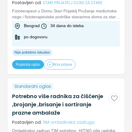
Postavljen od:
STARI PRIJATELJ DOM ZA STARE
Fizioterapeut u Domu Stari Prijatelj Pružanje medicinske
nege i fizioterapeutske podrške stanarima doma za stara
lica. R...
Beograd
34 dana do isteka
po dogovoru
Nije potrebno iskustvo
Pogledaj oglas
Brza prijava
Standardni oglas
Potrebno više radnika za čišćenje
,brojanje ,brisanje i sortiranje
prazne ambalaže
Postavljen od:
TIM omladinska zadruga
Omladinskoj zadruzi TIM potrebno HITNO više radnika