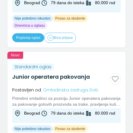
Beograd
79 dana do isteka
80.000 rsd
Nije potrebno iskustvo
Posao za studente
Dnevnica u oglasu
Pogledaj oglas
Brza prijava
Novo
Standardni oglas
Junior operatera pakovanja
Postavljen od:
Omladinska zadruga Dob
Potrebni omladinci za poziciju Junior operatera pakovanja
za pakovanje gotovih proizvoda sa trake, pravljenja kutija
i p...
Beograd
79 dana do isteka
80.000 rsd
Nije potrebno iskustvo
Posao za studente