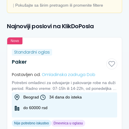
|
Pokušajte sa širim pretragom ili promenite filtere
Najnoviji poslovi na KlikDoPosla
Novo
Standardni oglas
Paker
Postavljen od:
Omladinska zadruga Dob
Potrebni omladinci za odvajanje i pakovanje robe na duži
period. Radno vreme: 07-15h ili 14-22h, od ponedeljka do
petka...
Beograd
34 dana do isteka
do 60000 rsd
Nije potrebno iskustvo
Dnevnica u oglasu