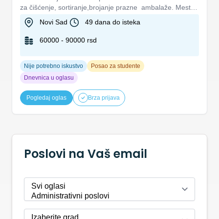
za čišćenje, sortiranje,brojanje prazne ambalaže. Mesto
rada: Kać...
Novi Sad
49 dana do isteka
60000 - 90000 rsd
Nije potrebno iskustvo
Posao za studente
Dnevnica u oglasu
Pogledaj oglas
Brza prijava
Poslovi na Vaš email