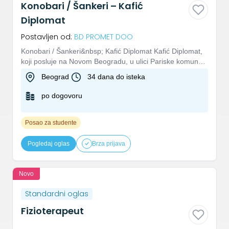
Konobari / Šankeri – Kafić
Diplomat
Postavljen od:
BD PROMET DOO
Konobari / Šankeri&nbsp; Kafić Diplomat Kafić Diplomat,
koji posluje na Novom Beogradu, u ulici Pariske komune
57, širi...
Beograd
34 dana do isteka
po dogovoru
Posao za studente
Pogledaj oglas
Brza prijava
Novo
Standardni oglas
Fizioterapeut