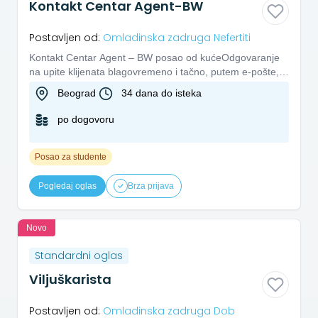
Kontakt Centar Agent-BW
Postavljen od:
Omladinska zadruga Nefertiti
Kontakt Centar Agent – BW posao od kućeOdgovaranje
na upite klijenata blagovremeno i tačno, putem e-pošte,
lajv četa, te...
Beograd
34 dana do isteka
po dogovoru
Posao za studente
Pogledaj oglas
Brza prijava
Novo
Standardni oglas
Viljuškarista
Postavljen od:
Omladinska zadruga Dob