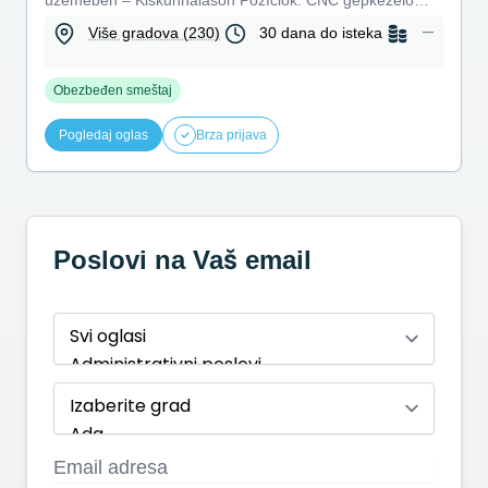
üzemében – Kiskunhalason Pozíciók: CNC gépkezelő
Hagyományos hamisító CAD/C...
—
Više gradova (230)
30 dana do isteka
Obezbeđen smeštaj
Pogledaj oglas
Brza prijava
Poslovi na Vaš email