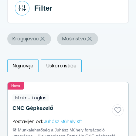
Filter
Kragujevac
Mašinstvo
Najnovije
Uskoro ističe
Novo
Istaknuti oglas
CNC Gépkezelő
Postavljen od:
Juhász Műhely Kft
🛠️ Munkalehetőség a Juhász Műhely forgácsoló