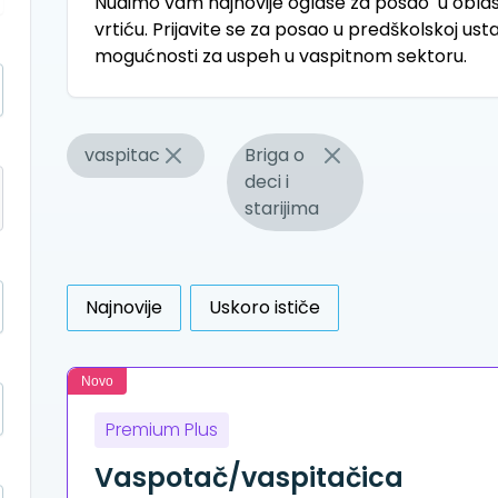
Nudimo vam najnovije oglase za posao u oblast
vrtiću. Prijavite se za posao u predškolskoj usta
mogućnosti za uspeh u vaspitnom sektoru.
vaspitac
Briga o
deci i
starijima
Najnovije
Uskoro ističe
Novo
Premium Plus
Vaspotač/vaspitačica