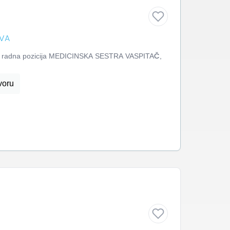
OVA
o, rаdnа pozicijа MEDICINSKA SESTRA VASPITAČ,
voru