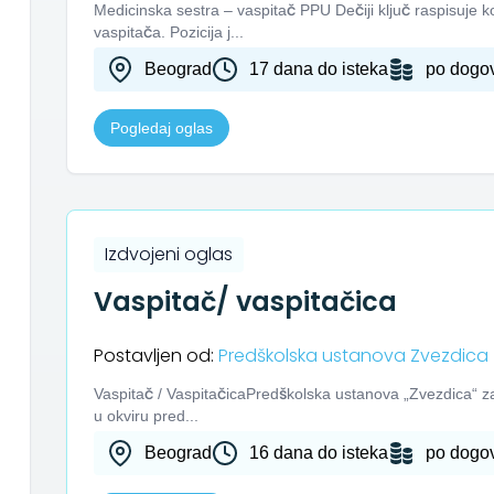
Medicinska sestra – vaspitač PPU Dečiji ključ raspisuje 
vaspitača. Pozicija j...
Beograd
17 dana do isteka
po dogo
Pogledaj oglas
Izdvojeni oglas
Vaspitač/ vaspitačica
Postavljen od:
Predškolska ustanova Zvezdica
Vaspitač / VaspitačicaPredškolska ustanova „Zvezdica“ za
u okviru pred...
Beograd
16 dana do isteka
po dogo