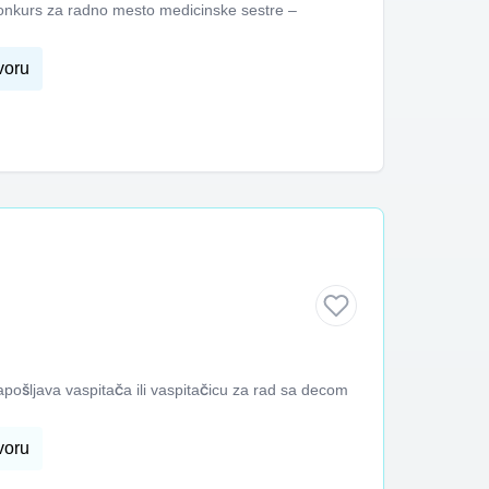
konkurs za radno mesto medicinske sestre –
voru
pošljava vaspitača ili vaspitačicu za rad sa decom
voru