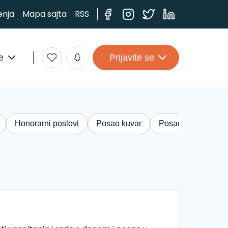
enja
Mapa sajta
RSS
e
Prijavite se
Honorarni poslovi
Posao kuvar
Posao knjigovođa