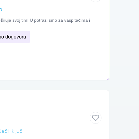
a
ruje svoj tim! U potrazi smo za vaspitačima i
po dogovoru
čiji Ključ