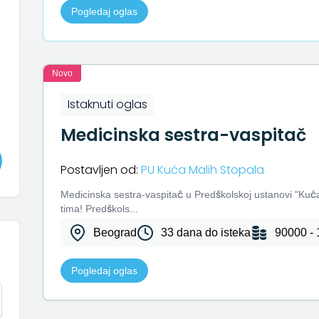
Pogledaj oglas
Novo
Istaknuti oglas
Medicinska sestra-vaspitač
Postavljen od:
PU Kuća Malih Stopala
Medicinska sestra-vaspitač u Predškolskoj ustanovi "Kuć
tima! Predškols...
Beograd
33 dana do isteka
90000 - 
Pogledaj oglas