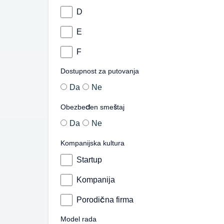
D
E
F
Dostupnost za putovanja
Da
Ne
Obezbeđen smeštaj
Da
Ne
Kompanijska kultura
Startup
Kompanija
Porodična firma
Model rada