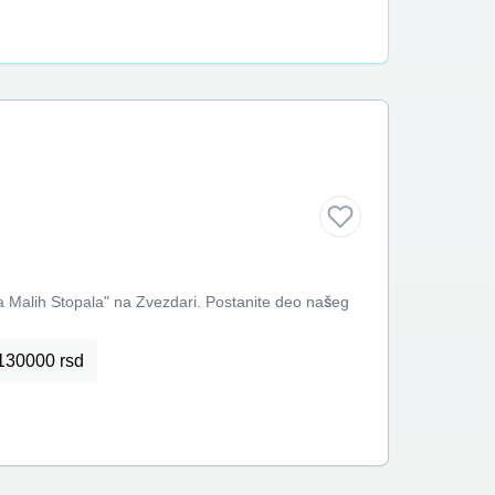
a Malih Stopala" na Zvezdari. Postanite deo našeg
130000 rsd