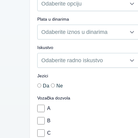
Plata u dinarima
Iskustvo
Jezici
Da
Ne
Vozačka dozvola
A
B
C