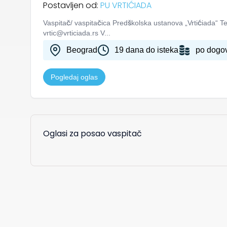
Postavljen od:
PU VRTIĆIADA
Vaspitač/ vaspitačica Predškolska ustanova „Vrtićiada“ T
vrtic@vrticiada.rs V...
Beograd
19 dana do isteka
po dogo
Pogledaj oglas
Oglasi za posao vaspitač