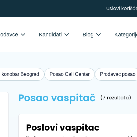
Uslovi korišć
lodavce
Kandidati
Blog
Kategorij
 konobar Beograd
Posao Call Centar
Prodavac posao
Posao vaspitač
(7 rezultata)
Poslovi vaspitac