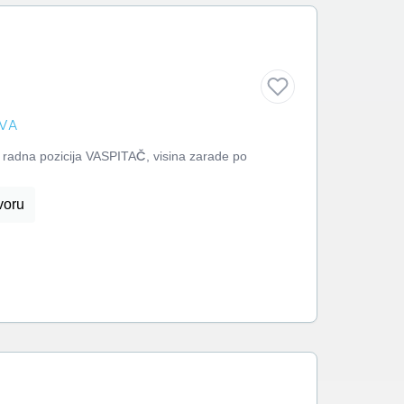
OVA
rаdnа pozicijа VASPITAČ, visinа zаrаde po
voru