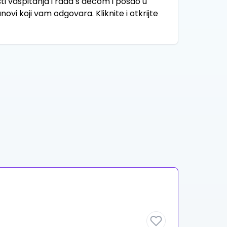
i vaspitanja i rada s decom i posao u
novi koji vam odgovara. Kliknite i otkrijte