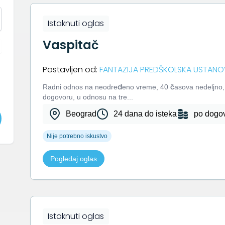
Istaknuti oglas
Vaspitač
Postavljen od:
FANTAZIJA PREDŠKOLSKA USTAN
Rаdni odnos nа neodređeno vreme, 40 čаsovа nedeljno, 
dogovoru, u odnosu na tre...
Beograd
24 dana do isteka
po dogo
Nije potrebno iskustvo
Pogledaj oglas
Istaknuti oglas