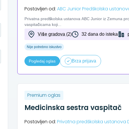
Postavljen od:
ABC Junior Predškolska ustanov
Privatna predškolska ustanova ABC Junior iz Zemuna proši
vaspitačicama koji...
Više gradova (2)
32 dana do isteka
Nije potrebno iskustvo
Brza prijava
Pogledaj oglas
Premium oglas
Medicinska sestra vaspitač
Postavljen od:
Privatna predškolska ustanova De