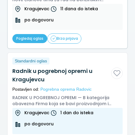
pumpama u Kragujevcu. Posao je...
Kragujevac
11 dana do isteka
po dogovoru
Pogledaj oglas
Brza prijava
Standardni oglas
Radnik u pogrebnoj opremi u
Kragujevcu
Postavljen od:
Pogrebna oprema Radovic
RADNIK U POGREBNOJ OPREMI — B kategorija
obavezna Firma koja se bavi proizvodnjom i
distribucijom pogrebne opreme raspis...
Kragujevac
1 dan do isteka
po dogovoru