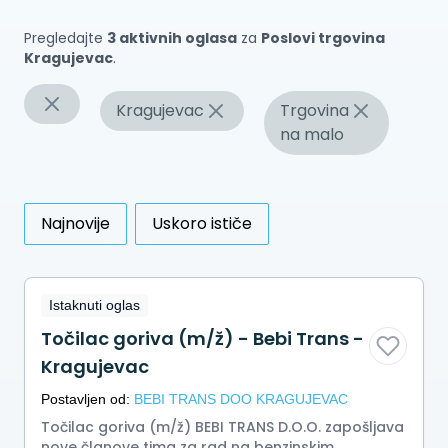
Pregledajte
3 aktivnih oglasa
za
Poslovi trgovina
Kragujevac
.
Kragujevac
Trgovina
na malo
Najnovije
Uskoro ističe
Istaknuti oglas
Točilac goriva (m/ž) - Bebi Trans -
Kragujevac
Postavljen od:
BEBI TRANS DOO KRAGUJEVAC
Točilac goriva (m/ž) BEBI TRANS D.O.O. zapošljava
nove članove tima za rad na benzinskim