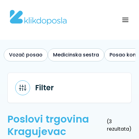
Vozač posao
Medicinska sestra
Posao kono
Filter
Poslovi trgovina
(3
Kragujevac
rezultata)