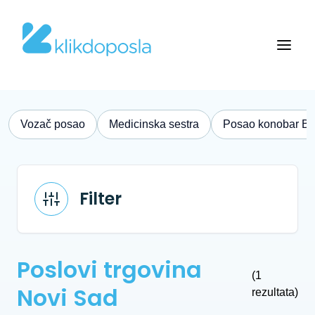
Vozač posao
Medicinska sestra
Posao konobar B
Filter
Poslovi trgovina
(1
Novi Sad
rezultata)