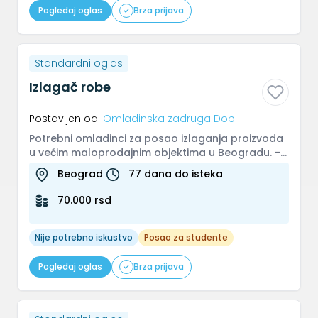
Pogledaj oglas
Brza prijava
Standardni oglas
Izlagač robe
Postavljen od:
Omladinska zadruga Dob
Potrebni omladinci za posao izlaganja proizvoda
u većim maloprodajnim objektima u Beogradu. -
izlaganje proizvoda na raf...
Beograd
77 dana do isteka
70.000 rsd
Nije potrebno iskustvo
Posao za studente
Pogledaj oglas
Brza prijava