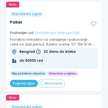
Novo
Standardni oglas
Paker
Postavljen od:
Omladinska zadruga Dob
Potrebni omladinci za odvajanje i pakovanje
robe na duži period. Radno vreme: 07-15h ili 14-
22h, od ponedeljka do petka...
Beograd
32 dana do isteka
do 60000 rsd
Nije potrebno iskustvo
Dnevnica u oglasu
Pogledaj oglas
Brza prijava
Novo
Standardni oglas