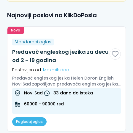
Najnoviji poslovi na KlikDoPosla
Novo
Standardni oglas
Predavač engleskog jezika za decu
od 2 - 19 godina
Postavljen od:
Makmik doo
Predavač engleskog jezika Helen Doron English
Novi Sad zapošljava predavača engleskog jezika
za puno radno vreme. Lokaci...
Novi Sad
33 dana do isteka
60000 - 90000 rsd
Pogledaj oglas