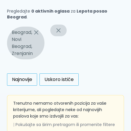
Pregledajte
0 aktivnih oglasa
za
Lepota posao
Beograd
.
Beograd,
Novi
Beograd,
Zrenjanin
Najnovije
Uskoro ističe
Trenutno nemamo otvorenih pozicija za vaše
kriterijume, ali pogledajte neke od najnovijih
poslova koje smo izdvojili za vas:
|
Pokušajte sa širim pretragom ili promenite filtere