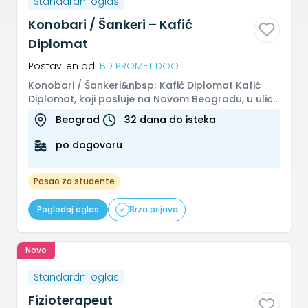
Standardni oglas
Konobari / Šankeri – Kafić
Diplomat
Postavljen od:
BD PROMET DOO
Konobari / Šankeri&nbsp; Kafić Diplomat Kafić
Diplomat, koji posluje na Novom Beogradu, u ulici
Pariske komune 57, širi...
Beograd
32 dana do isteka
po dogovoru
Posao za studente
Pogledaj oglas
Brza prijava
Novo
Standardni oglas
Fizioterapeut