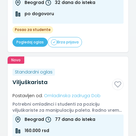
Beograd
32 dana do isteka
te...
po dogovoru
Posao za studente
Pogledaj oglas
Brza prijava
Novo
Standardni oglas
Viljuškarista
Postavljen od:
Omladinska zadruga Dob
Potrebni omladinci i studenti za poziciju
viljuškariste za manipulaciju paleta. Radno vreme:
u 3 smene po 8h Ritam rada:...
Beograd
77 dana do isteka
160.000 rsd