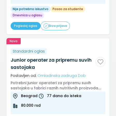
Nije potrebno iskustvo
Posao za studente
Dnevnica u oglasu
Pogledaj oglas
Brza prijava
Novo
Standardni oglas
Junior operater za pripremu suvih
sastojaka
Postavljen od:
Omladinska zadruga Dob
Potrebni junior operateri za pripremu suvih
sastojaka u fabrici raznih nutritivnih proizvoda.
Posao se sastoji od odmera...
Beograd
77 dana do isteka
80.000 rsd