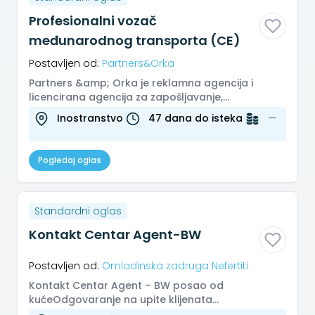
Profesionalni vozač
međunarodnog transporta (CE)
Postavljen od:
Partners&Orka
Partners &amp; Orka je reklamna agencija i
licencirana agencija za zapošljavanje,
specijalizovana za regrutaciju i selek...
Inostranstvo
47 dana do isteka
—
Pogledaj oglas
Standardni oglas
Kontakt Centar Agent-BW
Postavljen od:
Omladinska zadruga Nefertiti
Kontakt Centar Agent – BW posao od
kućeOdgovaranje na upite klijenata
blagovremeno i tačno, putem e-pošte, lajv četa,