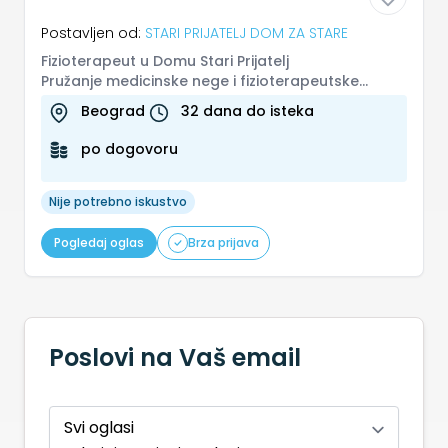
Postavljen od:
STARI PRIJATELJ DOM ZA STARE
Fizioterapeut u Domu Stari Prijatelj
Pružanje medicinske nege i fizioterapeutske
podrške stanarima doma za stara lica. R...
Beograd
32 dana do isteka
po dogovoru
Nije potrebno iskustvo
Pogledaj oglas
Brza prijava
Poslovi na Vaš email