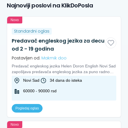
Najnoviji poslovi na KlikDoPosla
Novo
Standardni oglas
Predavač engleskog jezika za decu
od 2 - 19 godina
Postavljen od:
Makmik doo
Predavač engleskog jezika Helen Doron English Novi Sad
zapošljava predavača engleskog jezika za puno radno
vreme. Lokaci...
Novi Sad
34 dana do isteka
60000 - 90000 rsd
Pogledaj oglas
Novo