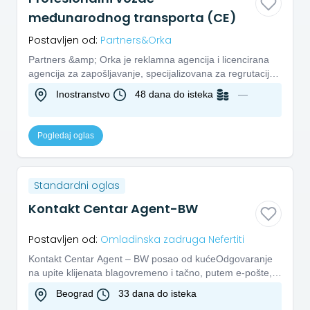
međunarodnog transporta (CE)
Postavljen od:
Partners&Orka
Partners &amp; Orka je reklamna agencija i licencirana
agencija za zapošljavanje, specijalizovana za regrutaciju i
selek...
Inostranstvo
48 dana do isteka
—
Pogledaj oglas
Standardni oglas
Kontakt Centar Agent-BW
Postavljen od:
Omladinska zadruga Nefertiti
Kontakt Centar Agent – BW posao od kućeOdgovaranje
na upite klijenata blagovremeno i tačno, putem e-pošte,
lajv četa, te...
Beograd
33 dana do isteka