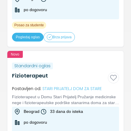
po dogovoru
Posao za studente
Pogledaj oglas
Brza prijava
Novo
Standardni oglas
Fizioterapeut
Postavljen od:
STARI PRIJATELJ DOM ZA STARE
Fizioterapeut u Domu Stari Prijatelj Pružanje medicinske
nege i fizioterapeutske podrške stanarima doma za stara
lica. R...
Beograd
33 dana do isteka
po dogovoru