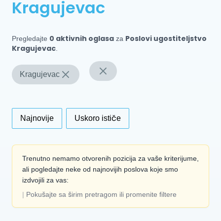
Kragujevac
0 aktivnih oglasa
Poslovi ugostiteljstvo
Pregledajte
za
Kragujevac
.
Kragujevac
Najnovije
Uskoro ističe
Trenutno nemamo otvorenih pozicija za vaše kriterijume,
ali pogledajte neke od najnovijih poslova koje smo
izdvojili za vas:
|
Pokušajte sa širim pretragom ili promenite filtere