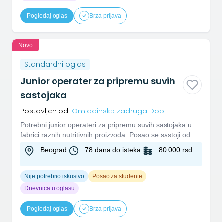
Pogledaj oglas
Brza prijava
Novo
Standardni oglas
Junior operater za pripremu suvih
sastojaka
Postavljen od:
Omladinska zadruga Dob
Potrebni junior operateri za pripremu suvih sastojaka u
fabrici raznih nutritivnih proizvoda. Posao se sastoji od
odmera...
Beograd
78 dana do isteka
80.000 rsd
Nije potrebno iskustvo
Posao za studente
Dnevnica u oglasu
Pogledaj oglas
Brza prijava