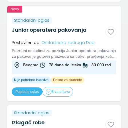
Novo
Standardni oglas
Junior operatera pakovanja
Postavljen od:
Omladinska zadruga Dob
Potrebni omladinci za poziciju Junior operatera pakovanja
za pakovanje gotovih proizvoda sa trake, pravljenja kutija
i p...
Beograd
78 dana do isteka
80.000 rsd
Nije potrebno iskustvo
Posao za studente
Pogledaj oglas
Brza prijava
Standardni oglas
Izlagač robe