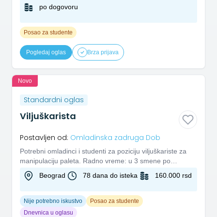
po dogovoru
Posao za studente
Pogledaj oglas
Brza prijava
Novo
Standardni oglas
Viljuškarista
Postavljen od:
Omladinska zadruga Dob
Potrebni omladinci i studenti za poziciju viljuškariste za
manipulaciju paleta. Radno vreme: u 3 smene po
8h Ritam rada:...
Beograd
78 dana do isteka
160.000 rsd
Nije potrebno iskustvo
Posao za studente
Dnevnica u oglasu