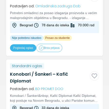
Postavljen od:
Omladinska zadruga Dob
Potrebni omladinci za posao izlaganja proizvoda u većim
maloprodajnim objektima u Beogradu. - izlaganje
proizvoda na raf...
Beograd
78 dana do isteka
70.000 rsd
Nije potrebno iskustvo
Posao za studente
Pogledaj oglas
Brza prijava
Standardni oglas
Konobari / Šankeri – Kafić
Diplomat
Postavljen od:
BD PROMET DOO
Konobari / Šankeri&nbsp; Kafić Diplomat Kafić Diplomat,
koji posluje na Novom Beogradu, u ulici Pariske komune
57, širi...
Beograd
33 dana do isteka