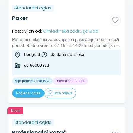
Standardni oglas
Paker
Postavljen od:
Omladinska zadruga Dob
Potrebni omladinci za odvajanje i pakovanje robe na duži
period. Radno vreme: 07-15h ili 14-22h, od ponedeljka do
petka...
Beograd
33 dana do isteka
do 60000 rsd
Nije potrebno iskustvo
Dnevnica u oglasu
Pogledaj oglas
Brza prijava
Novo
Standardni oglas
Profesionalni vozač