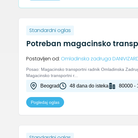
Standardni oglas
Potreban magacinsko transpo
Postavljen od:
Omladinska zadruga DANIVIZAR
Posao: Magacinsko transportni radnik Omladinska Zadruga
Magacinsko transportni r...
Beograd
48 dana do isteka
80000 - 
Pogledaj oglas
Standardni oglas