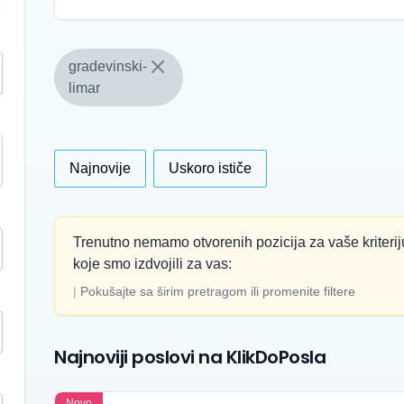
gradevinski-
limar
Najnovije
Uskoro ističe
Trenutno nemamo otvorenih pozicija za vaše kriterij
koje smo izdvojili za vas:
|
Pokušajte sa širim pretragom ili promenite filtere
Najnoviji poslovi na KlikDoPosla
Novo