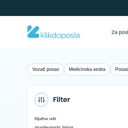
Za pos
Vozač posao
Medicinska sestra
Posao
Filter
Ključne reči