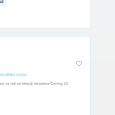
sd
 Avalska oaza
ice za rad na lokaciji Jaroslava Černog 13,