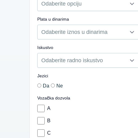
Plata u dinarima
Iskustvo
Jezici
Da
Ne
Vozačka dozvola
A
B
C