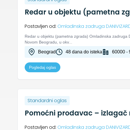
Redar u objektu (pametna z
Postavljen od:
Omladinska zadruga DANIVIZAR
Redar u objektu (pametna zgrada) Omladinska zadruga D
Novom Beogradu, u okv...
Beograd
48 dana do isteka
60000 - 
Pogledaj oglas
Standardni oglas
Pomoćni prodavac – izlagač 
Postavljen od:
Omladinska zadruga DANIVIZAR