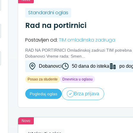
Standardni oglas
Rad na portirnici
Postavljen od:
TIM omladinska zadruga
RAD NA PORTIRNICI Omladinskoj zadruzi TIM potrebna je 
Dobanovci Vreme rada: Smen...
Dobanovci
50 dana do isteka
po do
Posao za studente
Dnevnica u oglasu
Brza prijava
Pogledaj oglas
Novo