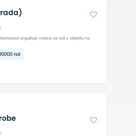
grada)
D
anivizard angažuje redara za rad u objektu na
90000 rsd
robe
D