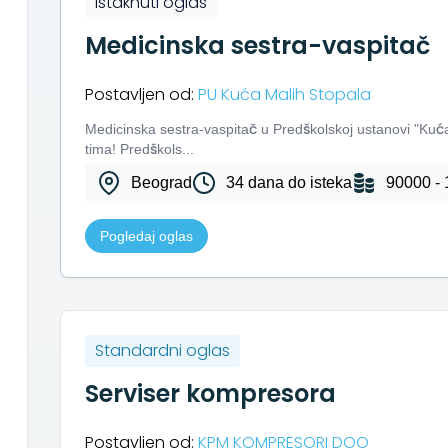
Istaknuti oglas
Medicinska sestra-vaspitač
Postavljen od:
PU Kuća Malih Stopala
Medicinska sestra-vaspitač u Predškolskoj ustanovi "Kuć
tima! Predškols...
Beograd
34 dana do isteka
90000 - 
Pogledaj oglas
Standardni oglas
Serviser kompresora
Postavljen od:
KPM KOMPRESORI DOO