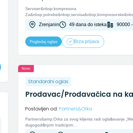
Serviser&nbsp;kompresora
Za&nbsp;potrebe&nbsp;servisa&nbsp;kompresorske&nbsp
Zrenjanin
49 dana do isteka
90000 -
Brza prijava
Pogledaj oglas
Novo
Standardni oglas
Prodavac/Prodavačica na kas
Postavljen od:
Partners&Orka
Partners&amp;Orka za svog klijenta radi oglašavanje „M
dugogodišnjom tradicijom...