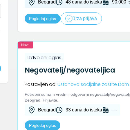
Beograd
48 dana do isteka
90.000 r
Brza prijava
Pogledaj oglas
Novo
Izdvojeni oglas
Negovatelj/negovateljica
Postavljen od:
Ustanova socijalne zaštite Dom
Potrebni su nam vredni i odgovorni negovatelji/negovatelj
Beograd. Prijavite...
Beograd
33 dana do isteka
—
Pogledaj oglas