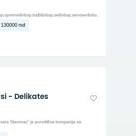
;opreme&nbsp;traži&nbsp;se&nbsp;serviser&nbs...
 130000 rsd
i - Delikates
esara Slavonac“ je porodična kompanija sa