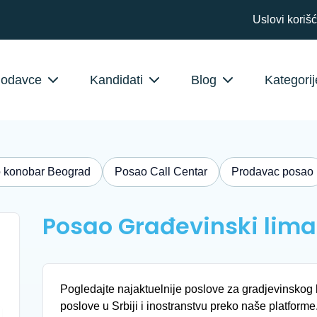
Uslovi koriš
lodavce
Kandidati
Blog
Kategorij
 konobar Beograd
Posao Call Centar
Prodavac posao
Posao Građevinski lima
Pogledajte najaktuelnije poslove za gradjevinskog 
poslove u Srbiji i inostranstvu preko naše platforme