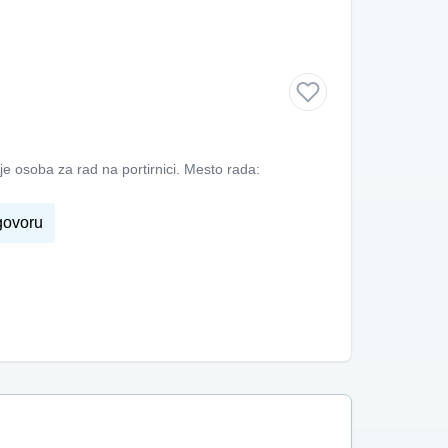
osoba za rad na portirnici. Mesto rada:
govoru