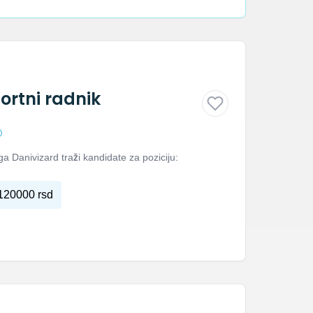
rtni radnik
D
 Danivizard traži kandidate za poziciju:
120000 rsd