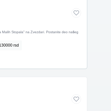
a Malih Stopala" na Zvezdari. Postanite deo našeg
130000 rsd