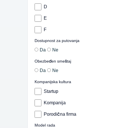
D
E
F
Dostupnost za putovanja
Da
Ne
Obezbeđen smeštaj
Da
Ne
Kompanijska kultura
Startup
Kompanija
Porodična firma
Model rada